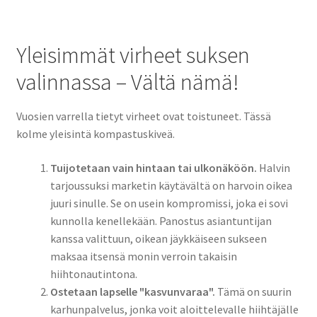
Yleisimmät virheet suksen
valinnassa – Vältä nämä!
Vuosien varrella tietyt virheet ovat toistuneet. Tässä
kolme yleisintä kompastuskiveä.
Tuijotetaan vain hintaan tai ulkonäköön.
Halvin
tarjoussuksi marketin käytävältä on harvoin oikea
juuri sinulle. Se on usein kompromissi, joka ei sovi
kunnolla kenellekään. Panostus asiantuntijan
kanssa valittuun, oikean jäykkäiseen sukseen
maksaa itsensä monin verroin takaisin
hiihtonautintona.
Ostetaan lapselle "kasvunvaraa".
Tämä on suurin
karhunpalvelus, jonka voit aloittelevalle hiihtäjälle