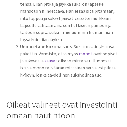
tehdä. Liian pitkä ja jäykkä suksi on lapselle
mahdoton hiihdettävä. Hän ei saa sitä pitämään,
into loppuu ja sukset jäävät varaston nurkkaan.
Lapselle valitaan aina sen hetkiseen painoon ja
taitoon sopiva suksi – mieluummin hieman liian
löysä kuin liian jäykkä.
Unohdetaan kokonaisuus.
Suksi on vain yksi osa
pakettia. Varmista, että myös
monot
ovat sopivat
ja tukevat ja
sauvat
oikean mittaiset. Huonosti
istuva mono tai väärän mittainen sauva voi pilata
hyödyn, jonka täydellinen suksivalinta tuo.
Oikeat välineet ovat investointi
omaan nautintoon