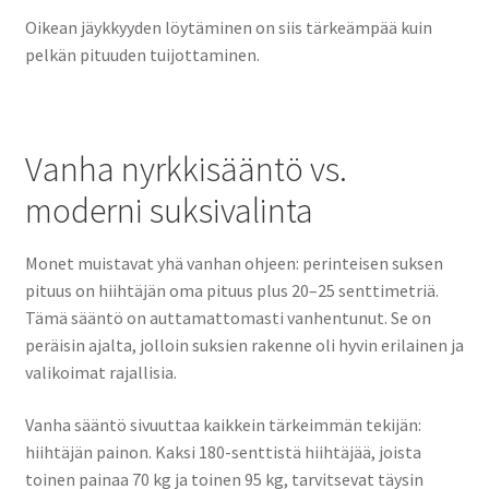
Oikean jäykkyyden löytäminen on siis tärkeämpää kuin
pelkän pituuden tuijottaminen.
Vanha nyrkkisääntö vs.
moderni suksivalinta
Monet muistavat yhä vanhan ohjeen: perinteisen suksen
pituus on hiihtäjän oma pituus plus 20–25 senttimetriä.
Tämä sääntö on auttamattomasti vanhentunut. Se on
peräisin ajalta, jolloin suksien rakenne oli hyvin erilainen ja
valikoimat rajallisia.
Vanha sääntö sivuuttaa kaikkein tärkeimmän tekijän:
hiihtäjän painon. Kaksi 180-senttistä hiihtäjää, joista
toinen painaa 70 kg ja toinen 95 kg, tarvitsevat täysin