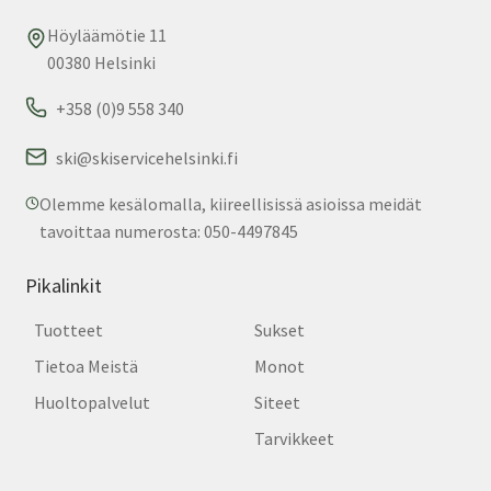
Höyläämötie 11
00380 Helsinki
+358 (0)9 558 340
ski@skiservicehelsinki.fi
Olemme kesälomalla, kiireellisissä asioissa meidät
tavoittaa numerosta: 050-4497845
Pikalinkit
Tuotteet
Sukset
Tietoa Meistä
Monot
Huoltopalvelut
Siteet
Tarvikkeet