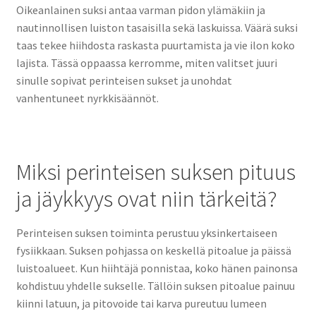
Oikeanlainen suksi antaa varman pidon ylämäkiin ja
nautinnollisen luiston tasaisilla sekä laskuissa. Väärä suksi
taas tekee hiihdosta raskasta puurtamista ja vie ilon koko
lajista. Tässä oppaassa kerromme, miten valitset juuri
sinulle sopivat perinteisen sukset ja unohdat
vanhentuneet nyrkkisäännöt.
Miksi perinteisen suksen pituus
ja jäykkyys ovat niin tärkeitä?
Perinteisen suksen toiminta perustuu yksinkertaiseen
fysiikkaan. Suksen pohjassa on keskellä pitoalue ja päissä
luistoalueet. Kun hiihtäjä ponnistaa, koko hänen painonsa
kohdistuu yhdelle sukselle. Tällöin suksen pitoalue painuu
kiinni latuun, ja pitovoide tai karva pureutuu lumeen