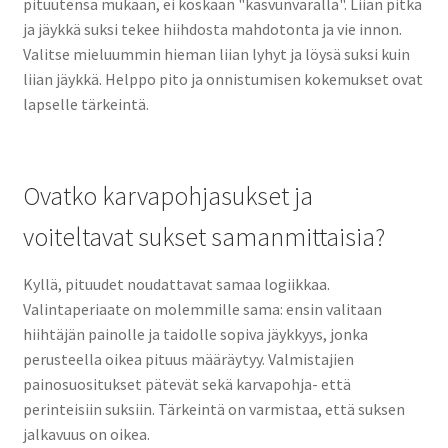
pituutensa mukaan, ei koskaan "kasvunvaralla". Liian pitkä
ja jäykkä suksi tekee hiihdosta mahdotonta ja vie innon.
Valitse mieluummin hieman liian lyhyt ja löysä suksi kuin
liian jäykkä. Helppo pito ja onnistumisen kokemukset ovat
lapselle tärkeintä.
Ovatko karvapohjasukset ja
voiteltavat sukset samanmittaisia?
Kyllä, pituudet noudattavat samaa logiikkaa.
Valintaperiaate on molemmille sama: ensin valitaan
hiihtäjän painolle ja taidolle sopiva jäykkyys, jonka
perusteella oikea pituus määräytyy. Valmistajien
painosuositukset pätevät sekä karvapohja- että
perinteisiin suksiin. Tärkeintä on varmistaa, että suksen
jalkavuus on oikea.