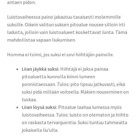
antaen pidon.
Luistovaiheessa paino jakautuu tasaisesti molemmille
suksille. Oikein valitun suksen pitoalue nousee silloin irti
ladusta, jolloin vain luistoalueet koskettavat lunta. Tämä
mahdollistaa vapaan liukumisen.
Homma ei toimi, jos suksi ei sovi hiihtäjän painolle.
Liian jäykkä suksi:
Hiihtäjä ei jaksa painaa
pitoaluetta kunnolla kiinni lumeen
ponnistaessaan. Tulos: pito lipsuu jatkuvasti, eikä
suksi pidä millään voiteella. Mäkien nouseminen on
tuskaa.
Liian löysä suksi:
Pitoalue laahaa lumessa myös
luistovaiheessa. Tulos: luisto on olematon ja hiihto
on raskasta tervanjuontia. Suksi tuntuu tahmealta
jokaisella liu'ulla.