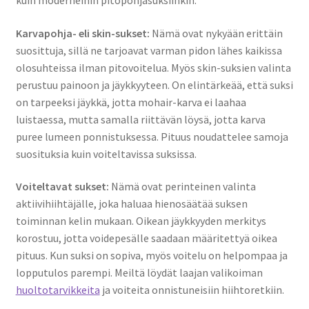
kuin moderneihin pitopohjasuksiinkin.
Karvapohja- eli skin-sukset:
Nämä ovat nykyään erittäin
suosittuja, sillä ne tarjoavat varman pidon lähes kaikissa
olosuhteissa ilman pitovoitelua. Myös skin-suksien valinta
perustuu painoon ja jäykkyyteen. On elintärkeää, että suksi
on tarpeeksi jäykkä, jotta mohair-karva ei laahaa
luistaessa, mutta samalla riittävän löysä, jotta karva
puree lumeen ponnistuksessa. Pituus noudattelee samoja
suosituksia kuin voiteltavissa suksissa.
Voiteltavat sukset:
Nämä ovat perinteinen valinta
aktiivihiihtäjälle, joka haluaa hienosäätää suksen
toiminnan kelin mukaan. Oikean jäykkyyden merkitys
korostuu, jotta voidepesälle saadaan määritettyä oikea
pituus. Kun suksi on sopiva, myös voitelu on helpompaa ja
lopputulos parempi. Meiltä löydät laajan valikoiman
huoltotarvikkeita
ja voiteita onnistuneisiin hiihtoretkiin.