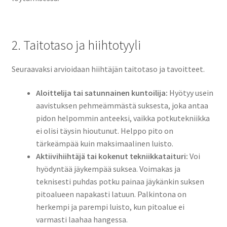
2. Taitotaso ja hiihtotyyli
Seuraavaksi arvioidaan hiihtäjän taitotaso ja tavoitteet.
Aloittelija tai satunnainen kuntoilija:
Hyötyy usein
aavistuksen pehmeämmästä suksesta, joka antaa
pidon helpommin anteeksi, vaikka potkutekniikka
ei olisi täysin hioutunut. Helppo pito on
tärkeämpää kuin maksimaalinen luisto.
Aktiivihiihtäjä tai kokenut tekniikkataituri:
Voi
hyödyntää jäykempää suksea. Voimakas ja
teknisesti puhdas potku painaa jäykänkin suksen
pitoalueen napakasti latuun. Palkintona on
herkempi ja parempi luisto, kun pitoalue ei
varmasti laahaa hangessa.