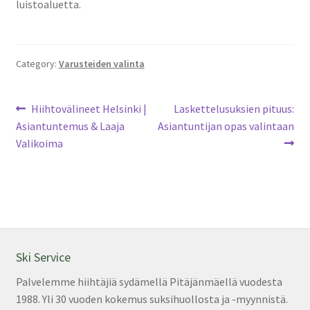
luistoaluetta.
Category:
Varusteiden valinta
Artikkelien
Previous
Next
Hiihtovälineet Helsinki |
Laskettelusuksien pituus:
post:
post:
Asiantuntemus & Laaja
Asiantuntijan opas valintaan
selaus
Valikoima
Ski Service
Palvelemme hiihtäjiä sydämellä Pitäjänmäellä vuodesta
1988. Yli 30 vuoden kokemus suksihuollosta ja -myynnistä.