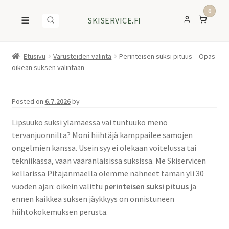
0
☰
SKISERVICE.FI
Etusivu
Varusteiden valinta
Perinteisen suksi pituus – Opas
oikean suksen valintaan
Posted on
6.7.2026
by
Lipsuuko suksi ylämäessä vai tuntuuko meno
tervanjuonnilta? Moni hiihtäjä kamppailee samojen
ongelmien kanssa. Usein syy ei olekaan voitelussa tai
tekniikassa, vaan vääränlaisissa suksissa. Me Skiservicen
kellarissa Pitäjänmäellä olemme nähneet tämän yli 30
vuoden ajan: oikein valittu
perinteisen suksi pituus
ja
ennen kaikkea suksen jäykkyys on onnistuneen
hiihtokokemuksen perusta.