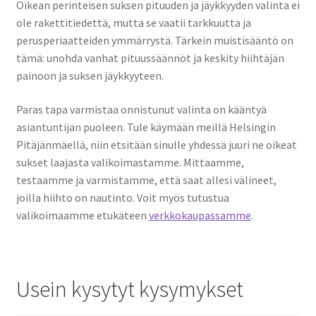
Oikean perinteisen suksen pituuden ja jäykkyyden valinta ei
ole rakettitiedettä, mutta se vaatii tarkkuutta ja
perusperiaatteiden ymmärrystä. Tärkein muistisääntö on
tämä: unohda vanhat pituussäännöt ja keskity hiihtäjän
painoon ja suksen jäykkyyteen.
Paras tapa varmistaa onnistunut valinta on kääntyä
asiantuntijan puoleen. Tule käymään meillä Helsingin
Pitäjänmäellä, niin etsitään sinulle yhdessä juuri ne oikeat
sukset laajasta valikoimastamme. Mittaamme,
testaamme ja varmistamme, että saat allesi välineet,
joilla hiihto on nautinto. Voit myös tutustua
valikoimaamme etukäteen
verkkokaupassamme
.
Usein kysytyt kysymykset