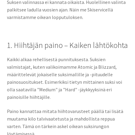
Suksen valinnassa ei kannata oikaista. Huolellinen valinta
palkitsee ladulla vuosien ajan. Näin me Skiservicellä
varmistamme oikean lopputuloksen.
1. Hiihtäjän paino – Kaiken lähtökohta
Kaikki alkaa rehellisestä punnituksesta. Suksien
valmistajat, kuten valikoimamme Atomic ja Blizzard,
määrittelevät jokaiselle suksimallille ja -pituudelle
painosuositukset. Esimerkiksi tietyn mittainen suksi voi
olla saatavilla "Medium" ja "Hard" -jäykkyyksinä eri
painoisille hiihtäjille.
Paino kannattaa mitata hiihtovarusteet päällä tai lisätä
muutama kilo talvivaatetusta ja mahdollista reppua
varten. Tämä on tärkein askel oikean suksirungon
löytämisessä.