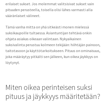
erilaiset sukset. Jos molemmat valitsisivat sukset vain
pituuden perusteella, toisella olisi lähes varmasti alla
vääränlaiset välineet.
Tämä vanha mitta on yhä sitkeästi monen mielessä
suksikaupoille tultaessa. Asiantuntijan tehtävä onkin
ohjata asiakas oikeaan valintaan. Nykyaikainen
suksivalinta perustuu kolmeen tekijään: hiihtäjän painoon,
taitotasoon ja käyttötarkoitukseen. Pituus on ominaisuus,
joka määräytyy pitkälti sen jälkeen, kun oikea jäykkyys on
löytynyt.
Miten oikea perinteisen suksi
pituus ja jäykkyys määritetään?