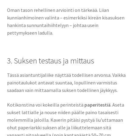
Oman tason rehellinen arviointi on tärkeää. Liian
kunnianhimoinen valinta – esimerkiksi kireän kisasuksen
hankinta sunnuntaihiihtelyyn – johtaa usein
pettymykseen ladulla.
3. Suksen testaus ja mittaus
Tässä asiantuntijaliike näyttää todellisen arvonsa. Vaikka
painotaulukot antavat suuntaa, lopullinen varmistus
saadaan vain mittaamalla suksen todellinen jäykkyys.
Kotikonstina voi kokeilla perinteistä
paperitestiä
. Aseta
sukset lattialle ja nouse niiden päälle paino tasaisesti
molemmilla jaloilla. Kaverin pitäisi pystyä liu'uttamaan
ohut paperiarkki suksen alle ja liikuttelemaan sitä
vapaasti pitoalueella (noin kantapäästä 50–70 cm