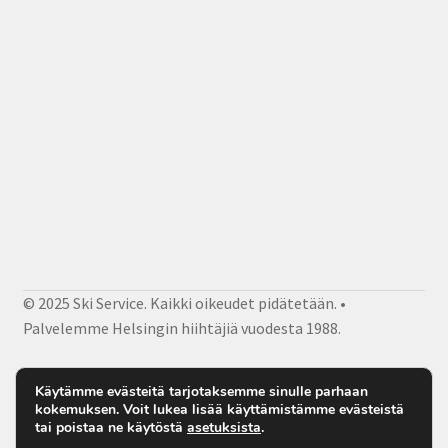
© 2025 Ski Service. Kaikki oikeudet pidätetään. •
Palvelemme Helsingin hiihtäjiä vuodesta 1988.
Facebook
Instagram
Sähköposti
Käytämme evästeitä tarjotaksemme sinulle parhaan
kokemuksen. Voit lukea lisää käyttämistämme evästeistä
tai poistaa ne käytöstä
asetuksista
.