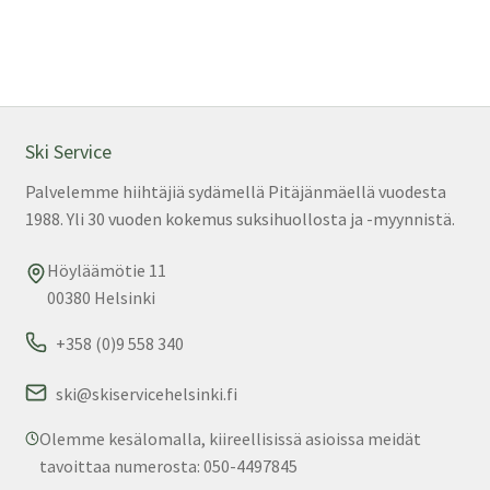
Ski Service
Palvelemme hiihtäjiä sydämellä Pitäjänmäellä vuodesta
1988. Yli 30 vuoden kokemus suksihuollosta ja -myynnistä.
Höyläämötie 11
00380 Helsinki
+358 (0)9 558 340
ski@skiservicehelsinki.fi
Olemme kesälomalla, kiireellisissä asioissa meidät
tavoittaa numerosta: 050-4497845