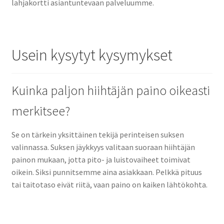
lahjakortti asiantuntevaan palveluumme.
Usein kysytyt kysymykset
Kuinka paljon hiihtäjän paino oikeasti
merkitsee?
Se on tärkein yksittäinen tekijä perinteisen suksen
valinnassa. Suksen jäykkyys valitaan suoraan hiihtäjän
painon mukaan, jotta pito- ja luistovaiheet toimivat
oikein. Siksi punnitsemme aina asiakkaan. Pelkkä pituus
tai taitotaso eivät riitä, vaan paino on kaiken lähtökohta.