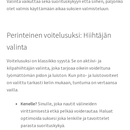
Valinta vaikuttaa sekä suorituskykyyn että siihen, paljonko
olet valmis käyttämään aikaa suksien valmisteluun.
Perinteinen voitelusuksi: Hiihtäjän
valinta
Voitelusuksi on klassikko syystä. Se on aktiivi- ja
kilpahiihtäjän valinta, joka tarjoaa oikein voideltuna
lyömättömän pidon ja luiston. Kun pito- ja luistovoiteet
on valittu tarkasti kelin mukaan, tuntuma on vertaansa
vailla.
Kenelle?
Sinulle, joka nautit välineiden
virittämisestä etkä pelkää voiderautaa. Haluat
optimoida suksesi joka lenkille ja tavoittelet
parasta suorituskykyä.