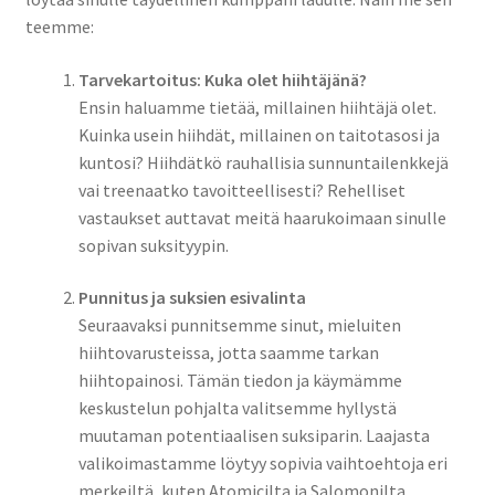
teemme:
Tarvekartoitus: Kuka olet hiihtäjänä?
Ensin haluamme tietää, millainen hiihtäjä olet.
Kuinka usein hiihdät, millainen on taitotasosi ja
kuntosi? Hiihdätkö rauhallisia sunnuntailenkkejä
vai treenaatko tavoitteellisesti? Rehelliset
vastaukset auttavat meitä haarukoimaan sinulle
sopivan suksityypin.
Punnitus ja suksien esivalinta
Seuraavaksi punnitsemme sinut, mieluiten
hiihtovarusteissa, jotta saamme tarkan
hiihtopainosi. Tämän tiedon ja käymämme
keskustelun pohjalta valitsemme hyllystä
muutaman potentiaalisen suksiparin. Laajasta
valikoimastamme löytyy sopivia vaihtoehtoja eri
merkeiltä, kuten Atomicilta ja Salomonilta,