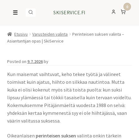
0
☰
SKISERVICE.FI
Etusivu
Varusteiden valinta
Perinteisen suksen valinta –
Asiantuntijan opas | SkiService
Posted on
9.7.2026
by
Kun maisemat vaihtuvat, keho tekee työtä ja välineet
toimivat kuin ajatus, hiihto on silkkaa nautintoa. Mutta
kuka ei olisi kokenut myös sitä toista puolta: kun suksi
lipsuu ylämäessä tai tökkii tasaisella kuin tervaan voideltu.
Kokemuksemme Pitäjänmäeltä vuodesta 1988 on selvä:
yhdeksän kertaa kymmenestä syy ei ole hiihtäjässä, vaan
väärin valitussa suksessa.
Oikeanlaisen
perinteisen suksen
valinta onkin tärkein