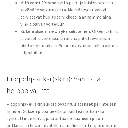
Mitä vaatii?
Ymmärrystä pito- ja luistovoiteista
sekä sään vaikutuksista. Meiltä löydät kaikki
tarvittavat huoltotarvikkeet ja annamme aina
vinkit päivän voiteluun.
Kokemuksemme on yksiselitteinen:
Oikein valittu
ja voideltu voitelusuksi antaa palkitsevimman
hiihtokokemuksen. Se on myös ainoa oikea valinta
kilpailuihin.
Pitopohjasuksi (skini): Varma ja
helppo valinta
Pitopohja- eli skinisukset ovat mullistaneet perinteisen
hiihdon. Suksen pitoalueella on kiinteä mohair- tai
synteettinen karva, joka antaa mekaanisen pidon
potkussa ja liukuu myötäkarvaan liu'ussa. Lopputulos on