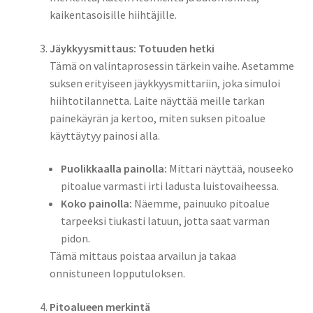
kaikentasoisille hiihtäjille.
Jäykkyysmittaus: Totuuden hetki
Tämä on valintaprosessin tärkein vaihe. Asetamme
suksen erityiseen jäykkyysmittariin, joka simuloi
hiihtotilannetta. Laite näyttää meille tarkan
painekäyrän ja kertoo, miten suksen pitoalue
käyttäytyy painosi alla.
Puolikkaalla painolla:
Mittari näyttää, nouseeko
pitoalue varmasti irti ladusta luistovaiheessa.
Koko painolla:
Näemme, painuuko pitoalue
tarpeeksi tiukasti latuun, jotta saat varman
pidon.
Tämä mittaus poistaa arvailun ja takaa
onnistuneen lopputuloksen.
Pitoalueen merkintä