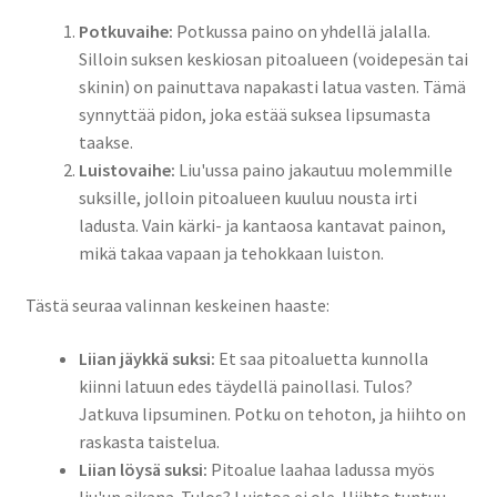
Potkuvaihe:
Potkussa paino on yhdellä jalalla.
Silloin suksen keskiosan pitoalueen (voidepesän tai
skinin) on painuttava napakasti latua vasten. Tämä
synnyttää pidon, joka estää suksea lipsumasta
taakse.
Luistovaihe:
Liu'ussa paino jakautuu molemmille
suksille, jolloin pitoalueen kuuluu nousta irti
ladusta. Vain kärki- ja kantaosa kantavat painon,
mikä takaa vapaan ja tehokkaan luiston.
Tästä seuraa valinnan keskeinen haaste:
Liian jäykkä suksi:
Et saa pitoaluetta kunnolla
kiinni latuun edes täydellä painollasi. Tulos?
Jatkuva lipsuminen. Potku on tehoton, ja hiihto on
raskasta taistelua.
Liian löysä suksi:
Pitoalue laahaa ladussa myös
liu'un aikana. Tulos? Luistoa ei ole. Hiihto tuntuu