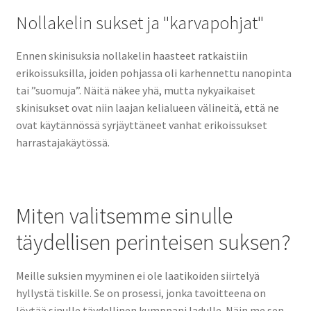
Nollakelin sukset ja "karvapohjat"
Ennen skinisuksia nollakelin haasteet ratkaistiin
erikoissuksilla, joiden pohjassa oli karhennettu nanopinta
tai ”suomuja”. Näitä näkee yhä, mutta nykyaikaiset
skinisukset ovat niin laajan kelialueen välineitä, että ne
ovat käytännössä syrjäyttäneet vanhat erikoissukset
harrastajakäytössä.
Miten valitsemme sinulle
täydellisen perinteisen suksen?
Meille suksien myyminen ei ole laatikoiden siirtelyä
hyllystä tiskille. Se on prosessi, jonka tavoitteena on
löytää sinulle täydellinen kumppani ladulle. Näin me sen