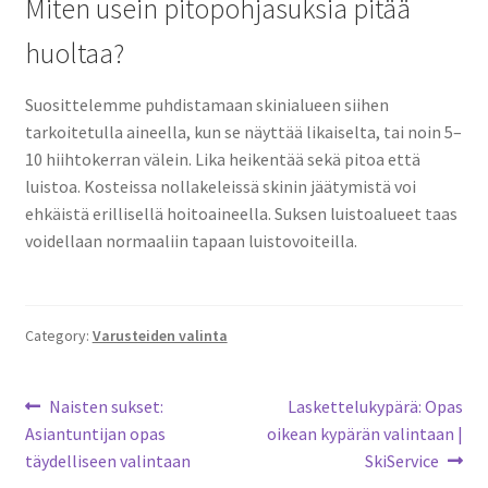
Miten usein pitopohjasuksia pitää
huoltaa?
Suosittelemme puhdistamaan skinialueen siihen
tarkoitetulla aineella, kun se näyttää likaiselta, tai noin 5–
10 hiihtokerran välein. Lika heikentää sekä pitoa että
luistoa. Kosteissa nollakeleissä skinin jäätymistä voi
ehkäistä erillisellä hoitoaineella. Suksen luistoalueet taas
voidellaan normaaliin tapaan luistovoiteilla.
Category:
Varusteiden valinta
Artikkelien
Previous
Next
Naisten sukset:
Laskettelukypärä: Opas
post:
post:
Asiantuntijan opas
oikean kypärän valintaan |
selaus
täydelliseen valintaan
SkiService