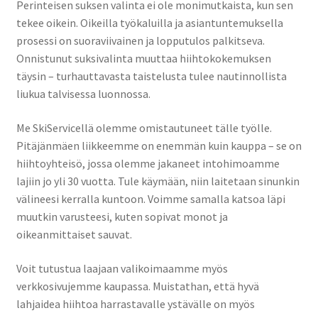
Perinteisen suksen valinta ei ole monimutkaista, kun sen
tekee oikein. Oikeilla työkaluilla ja asiantuntemuksella
prosessi on suoraviivainen ja lopputulos palkitseva.
Onnistunut suksivalinta muuttaa hiihtokokemuksen
täysin – turhauttavasta taistelusta tulee nautinnollista
liukua talvisessa luonnossa.
Me SkiServicellä olemme omistautuneet tälle työlle.
Pitäjänmäen liikkeemme on enemmän kuin kauppa – se on
hiihtoyhteisö, jossa olemme jakaneet intohimoamme
lajiin jo yli 30 vuotta. Tule käymään, niin laitetaan sinunkin
välineesi kerralla kuntoon. Voimme samalla katsoa läpi
muutkin varusteesi, kuten sopivat monot ja
oikeanmittaiset sauvat.
Voit tutustua laajaan valikoimaamme myös
verkkosivujemme kaupassa. Muistathan, että hyvä
lahjaidea hiihtoa harrastavalle ystävälle on myös