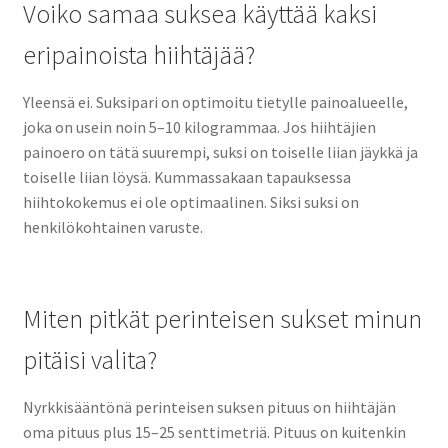
Voiko samaa suksea käyttää kaksi
eripainoista hiihtäjää?
Yleensä ei. Suksipari on optimoitu tietylle painoalueelle,
joka on usein noin 5–10 kilogrammaa. Jos hiihtäjien
painoero on tätä suurempi, suksi on toiselle liian jäykkä ja
toiselle liian löysä. Kummassakaan tapauksessa
hiihtokokemus ei ole optimaalinen. Siksi suksi on
henkilökohtainen varuste.
Miten pitkät perinteisen sukset minun
pitäisi valita?
Nyrkkisääntönä perinteisen suksen pituus on hiihtäjän
oma pituus plus 15–25 senttimetriä. Pituus on kuitenkin