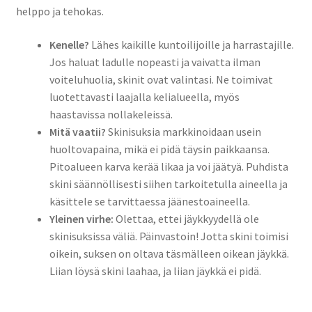
helppo ja tehokas.
Kenelle?
Lähes kaikille kuntoilijoille ja harrastajille.
Jos haluat ladulle nopeasti ja vaivatta ilman
voiteluhuolia, skinit ovat valintasi. Ne toimivat
luotettavasti laajalla kelialueella, myös
haastavissa nollakeleissä.
Mitä vaatii?
Skinisuksia markkinoidaan usein
huoltovapaina, mikä ei pidä täysin paikkaansa.
Pitoalueen karva kerää likaa ja voi jäätyä. Puhdista
skini säännöllisesti siihen tarkoitetulla aineella ja
käsittele se tarvittaessa jäänestoaineella.
Yleinen virhe:
Olettaa, ettei jäykkyydellä ole
skinisuksissa väliä. Päinvastoin! Jotta skini toimisi
oikein, suksen on oltava täsmälleen oikean jäykkä.
Liian löysä skini laahaa, ja liian jäykkä ei pidä.