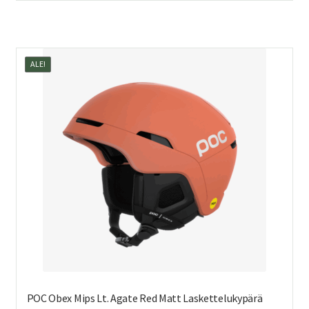
269,00 €.
150,00 €.
on
us
mu
ALE!
Voi
teh
val
tuo
sivu
POC Obex Mips Lt. Agate Red Matt Laskettelukypärä