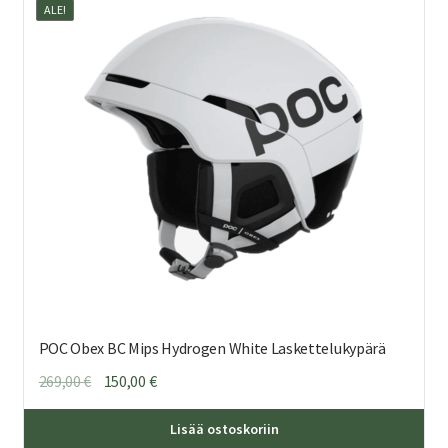
ALE!
Voi
teh
val
tuo
sivu
POC Obex BC Mips Hydrogen White Laskettelukypärä
Alkuperäinen
Nykyinen
269,00
€
150,00
€
hinta
hinta
Täl
oli:
on:
Lisää ostoskoriin
tuo