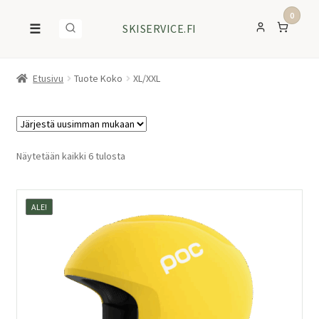
0
☰
SKISERVICE.FI
Etusivu
Tuote Koko
XL/XXL
Sorted
Näytetään kaikki 6 tulosta
by
latest
ALE!