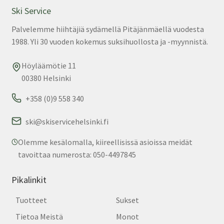
Ski Service
Palvelemme hiihtäjiä sydämellä Pitäjänmäellä vuodesta
1988. Yli 30 vuoden kokemus suksihuollosta ja -myynnistä.
Höyläämötie 11
00380 Helsinki
+358 (0)9 558 340
ski@skiservicehelsinki.fi
Olemme kesälomalla, kiireellisissä asioissa meidät
tavoittaa numerosta: 050-4497845
Pikalinkit
Tuotteet
Sukset
Tietoa Meistä
Monot