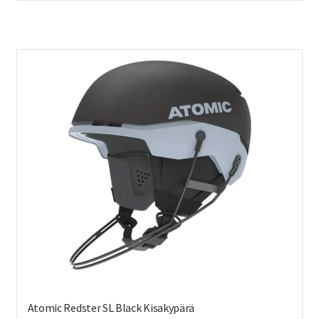
on
us
mu
Voi
teh
val
tuo
sivu
Atomic Redster SL Black Kisakypärä