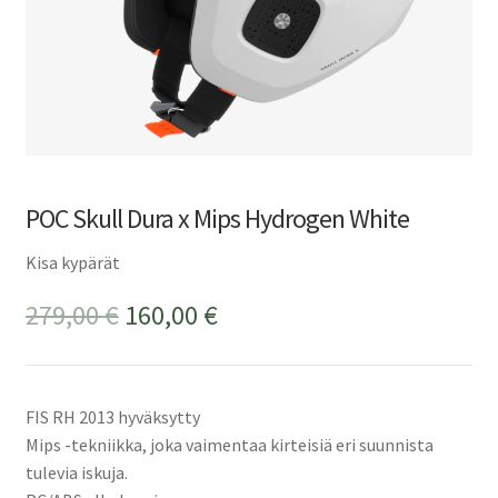
POC Skull Dura x Mips Hydrogen White
Kisa kypärät
Alkuperäinen
Nykyinen
279,00
€
160,00
€
hinta
hinta
oli:
on:
FIS RH 2013 hyväksytty
279,00 €.
160,00 €.
Mips -tekniikka, joka vaimentaa kirteisiä eri suunnista
tulevia iskuja.