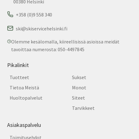
00380 Helsinki
+358 (0)9 558 340
ski@skiservicehelsinki.fi
Olemme kesälomalla, kiireellisissä asioissa meidät
tavoittaa numerosta: 050-4497845
Pikalinkit
Tuotteet
Sukset
Tietoa Meistä
Monot
Huoltopalvelut
Siteet
Tarvikkeet
Asiakaspalvelu
Toimitusehdot