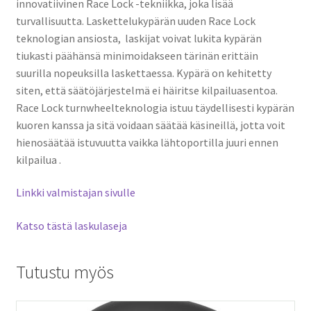
innovatiivinen Race Lock -tekniikka, joka lisää
turvallisuutta.
Laskettelukypärän uuden Race Lock
teknologian ansiosta,
laskijat voivat lukita kypärän
tiukasti päähänsä minimoidakseen tärinän erittäin
suurilla nopeuksilla laskettaessa.
Kypärä on kehitetty
siten, että säätöjärjestelmä ei häiritse kilpailuasentoa.
Race Lock turnwheelteknologia istuu täydellisesti kypärän
kuoren kanssa ja sitä voidaan säätää käsineillä, jotta voit
hienosäätää istuvuutta vaikka lähtoportilla juuri ennen
kilpailua
.
Linkki valmistajan sivulle
Katso tästä laskulaseja
Tutustu myös