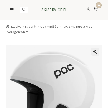
0
☰
SKISERVICE.FI
Etusivu
Kypärät
Kisa kypärät
POC Skull Dura x Mips
Hydrogen White
ALE!