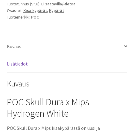
Tuotetunnus (SKU):
Ei saatavilla/-tietoa
Hydrogen
Osastot:
Kisa kypärät
,
Kypärät
White
Tuotemerkki:
POC
määrä
Kuvaus
Lisätiedot
Kuvaus
POC Skull Dura x Mips
Hydrogen White
POC Skull Dura x Mips kisa
kypärässä on uusi ja