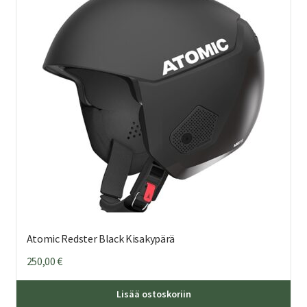
Atomic Redster Black Kisakypärä
250,00
€
Täl
Lisää ostoskoriin
tuo