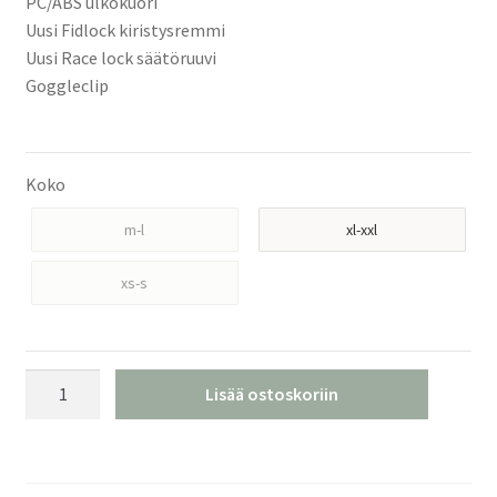
PC/ABS ulkokuori
Uusi Fidlock kiristysremmi
Uusi Race lock säätöruuvi
Goggleclip
Koko
m-l
xl-xxl
xs-s
POC
Lisää ostoskoriin
Skull
Dura
x
Mips