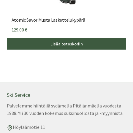
Atomic Savor Musta Laskettelukypärä
129,00
€
Täl
Lisää ostoskoriin
tuo
on
us
mu
Voi
teh
val
Ski Service
tuo
Palvelemme hiihtäjiä sydämellä Pitäjänmäellä vuodesta
sivu
1988. Yli 30 vuoden kokemus suksihuollosta ja -myynnistä.
Höyläämötie 11