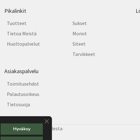
Pikalinkit
L
Tuotteet
Sukset
Tietoa Meistä
Monot
Huoltopalvelut
Siteet
Tarvikkeet
Asiakaspalvelu
Toimitusehdot
Palautusoikeus
Tietosuoja
Sulje evästebanneri
e Helsingin hiihtäjiä vuodesta
Hyväksy