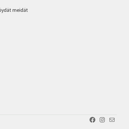
öydät meidät
Facebook
Instagram
Sähköposti