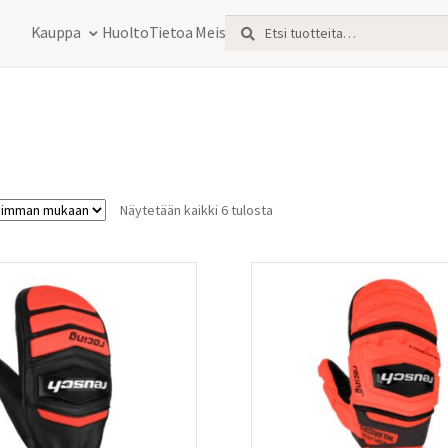
Etsi:
Haku
Kauppa
Huolto
Tietoa Meistä
Sorted
Näytetään kaikki 6 tulosta
by
latest