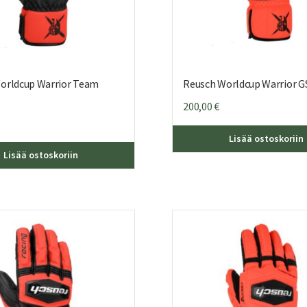
orldcup Warrior Team
Reusch Worldcup Warrior G
200,00
€
Lisää ostoskoriin
Tällä
Lisää ostoskoriin
tuotteella
on
useampi
muunnelma.
Voit
tehdä
valinnat
tuotteen
sivulla.