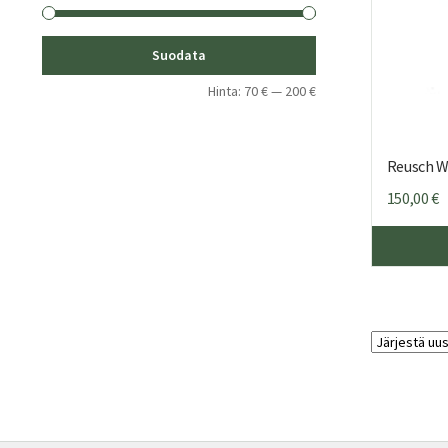
Minimihinta
Maksimihinta
Suodata
Hinta:
70 €
—
200 €
Reusch W
150,00
€