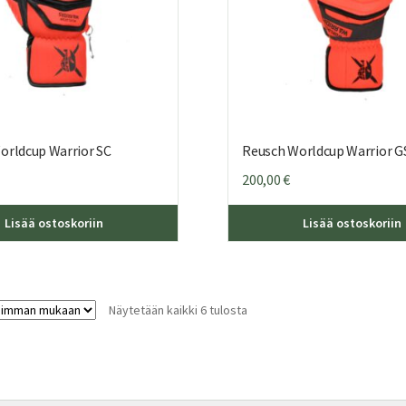
orldcup Warrior SC
Reusch Worldcup Warrior G
200,00
€
Tällä
Lisää ostoskoriin
Lisää ostoskoriin
tuotteella
on
useampi
muunnelma.
Sorted
Näytetään kaikki 6 tulosta
Voit
by
tehdä
latest
valinnat
tuotteen
sivulla.