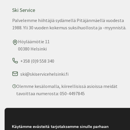
Ski Service
Palvelemme hiihtäjiä sydämellä Pitäjänmäellä vuodesta
1988. Yli 30 vuoden kokemus suksihuollosta ja -myynnistä.
Höyläämötie 11
00380 Helsinki
+358 (0)9 558 340
ski@skiservicehelsinki.fi
Olemme kesälomalla, kiireellisissä asioissa meidät
tavoittaa numerosta: 050-4497845
© 2025 Ski Service. Kaikki oikeudet pidätetään. • Palvelemm
1988.
Käytämme evästeitä tarjotaksemme sinulle parhaan