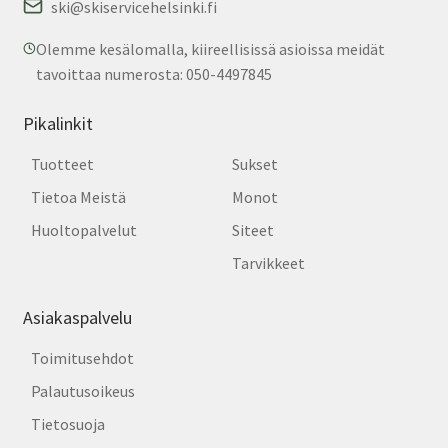
ski@skiservicehelsinki.fi
Olemme kesälomalla, kiireellisissä asioissa meidät
tavoittaa numerosta: 050-4497845
Pikalinkit
Tuotteet
Sukset
Tietoa Meistä
Monot
Huoltopalvelut
Siteet
Tarvikkeet
Asiakaspalvelu
Toimitusehdot
Palautusoikeus
Tietosuoja