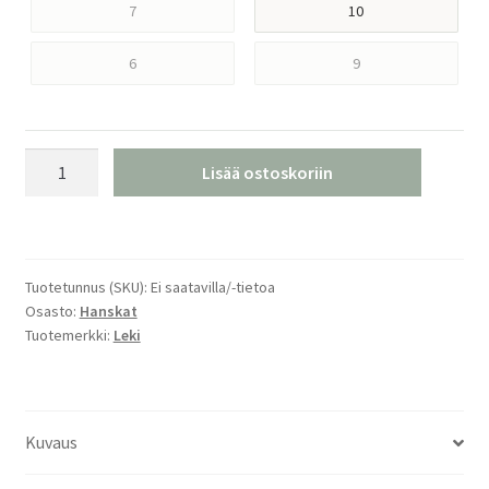
7
10
6
9
Leki
Lisää ostoskoriin
HS
copper
3D
pro
Tuotetunnus (SKU):
Ei saatavilla/-tietoa
määrä
Osasto:
Hanskat
Tuotemerkki:
Leki
Kuvaus