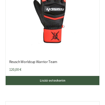
Reusch Worldcup Warrior Team
120,00
€
Täl
Lisää ostoskoriin
tuo
on
us
mu