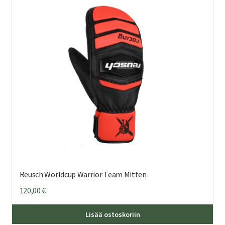
Voi
teh
val
tuo
sivu
Reusch Worldcup Warrior Team Mitten
120,00
€
Täl
Lisää ostoskoriin
tuo