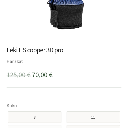
Leki HS copper 3D pro
Hanskat
Alkuperäinen
Nykyinen
125,00
€
70,00
€
hinta
hinta
oli:
on:
Koko
125,00 €.
70,00 €.
8
11