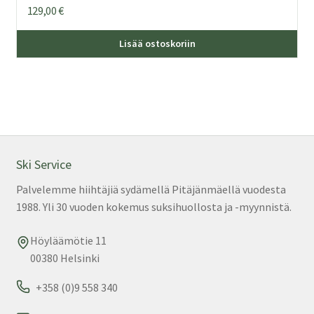
129,00
€
Täl
Lisää ostoskoriin
tuo
on
us
mu
Voi
teh
val
Ski Service
tuo
Palvelemme hiihtäjiä sydämellä Pitäjänmäellä vuodesta
sivu
1988. Yli 30 vuoden kokemus suksihuollosta ja -myynnistä.
Höyläämötie 11
00380 Helsinki
+358 (0)9 558 340