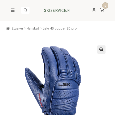
0
☰
SKISERVICE.FI
Etusivu
Hanskat
Leki HS copper 3D pro
ALE!