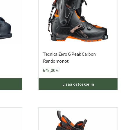
Tecnica Zero G Peak Carbon
Randomonot
649,00
€
Tällä
Tällä
Lisää ostoskoriin
tuotteella
tuottee
on
on
useampi
useamp
muunnelma.
muunne
Voit
Voit
tehdä
tehdä
valinnat
valinna