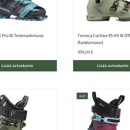
X Pro W Telemarkmono
Tecnica Cochise 95 HV W D
Randomonot
499,00
€
Tällä
Lisää ostoskoriin
Lisää ostoskoriin
tuotteella
on
useampi
muunnelma.
Voit
ALE!
tehdä
valinnat
tuotteen
sivulla.