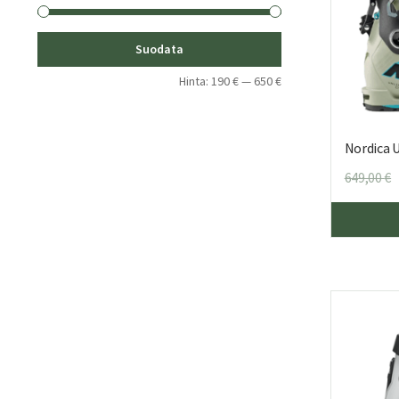
Minimihinta
Maksimihinta
Suodata
Hinta:
190 €
—
650 €
Nordica 
649,00
€
h
o
6