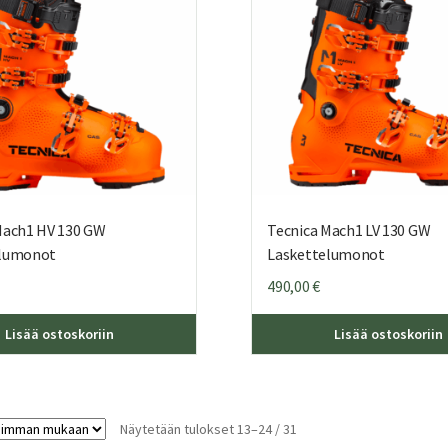
tuotteen
sivulla.
Mach1 HV 130 GW
Tecnica Mach1 LV 130 GW
elumonot
Laskettelumonot
490,00
€
Tällä
Lisää ostoskoriin
Lisää ostoskoriin
tuotteella
on
useampi
muunnelma.
Sorted
Näytetään tulokset 13–24 / 31
Voit