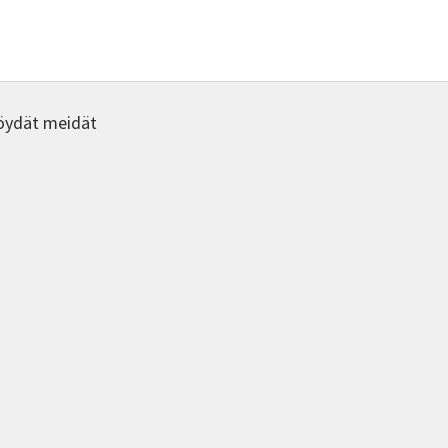
tehdä
tehdä
valinnat
valinna
tuotteen
tuotte
sivulla.
sivulla.
öydät meidät