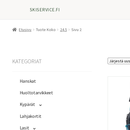
SKISERVICE.FI
Etusivu
Tuote Koko
24.5
Sivu 2
KATEGORIAT
Hanskat
Huoltotarvikkeet
Kypärät
Lahjakortit
Lasit