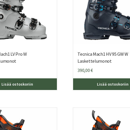
Mach1 LV Pro W
Tecnica Mach1 HV 95 GW W
elumonot
Laskettelumonot
390,00
€
Tällä
Lisää ostoskoriin
Lisää ostoskoriin
tuotteella
on
useampi
muunnelma.
Voit
tehdä
valinnat