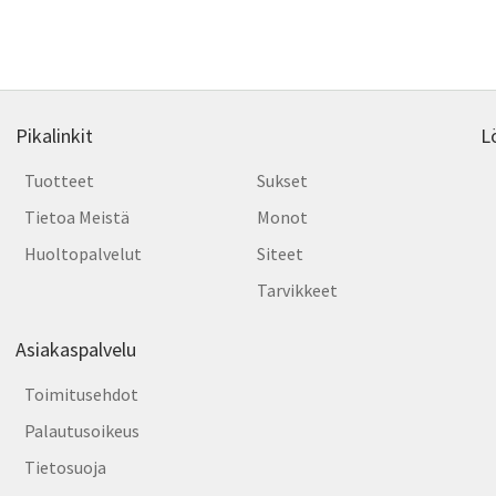
by
tehdä
latest
valinnat
tuotteen
sivulla.
Pikalinkit
L
Tuotteet
Sukset
Tietoa Meistä
Monot
Huoltopalvelut
Siteet
Tarvikkeet
Asiakaspalvelu
Toimitusehdot
Palautusoikeus
Tietosuoja