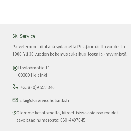
Ski Service
Palvelemme hiihtäjiä sydämellä Pitäjänmäellä vuodesta
1988. Yli 30 vuoden kokemus suksihuollosta ja -myynnistä.
Höyläämötie 11
00380 Helsinki
+358 (0)9 558 340
ski@skiservicehelsinki.fi
Olemme kesälomalla, kiireellisissä asioissa meidät
tavoittaa numerosta: 050-4497845