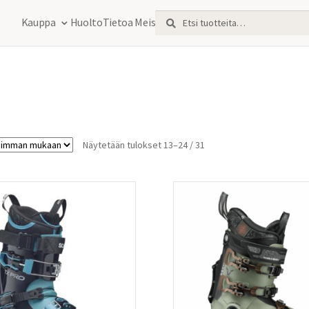
Etsi:
Haku
Kauppa
Huolto
Tietoa Meistä
Sorted
Näytetään tulokset 13–24 / 31
by
latest