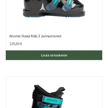
Atomic Hawx Kids 3 Junnumonot
129,00
€
Täl
Lisää ostoskoriin
tuo
on
us
mu
Voi
teh
val
tuo
sivu