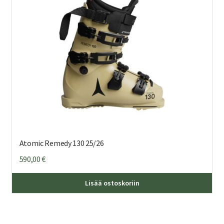
val
tuo
sivu
Atomic Remedy 130 25/26
590,00
€
Täl
Lisää ostoskoriin
tuo
on
us