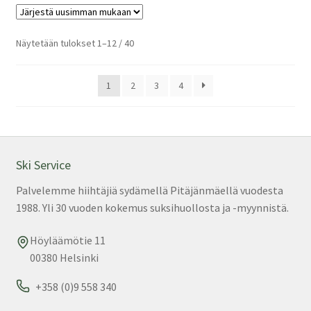
mu
Voi
teh
Sorted
Näytetään tulokset 1–12 / 40
by
val
latest
tuo
1
2
3
4
sivu
Ski Service
Palvelemme hiihtäjiä sydämellä Pitäjänmäellä vuodesta
1988. Yli 30 vuoden kokemus suksihuollosta ja -myynnistä.
Höyläämötie 11
00380 Helsinki
+358 (0)9 558 340