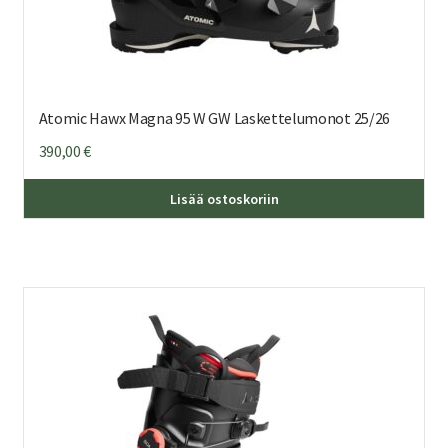
Atomic Hawx Magna 95 W GW Laskettelumonot 25/26
390,00
€
Täl
Lisää ostoskoriin
tuo
on
us
mu
Voi
teh
val
tuo
sivu