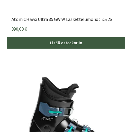
Atomic Hawx Ultra 85 GW W Laskettelumonot 25/26
390,00
€
Täl
Lisää ostoskoriin
tuo
on
us
mu
Voi
teh
val
tuo
sivu