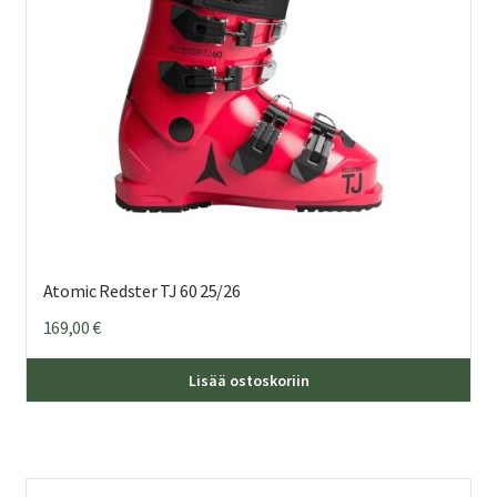
Atomic Redster TJ 60 25/26
169,00
€
Täl
Lisää ostoskoriin
tuo
on
us
mu