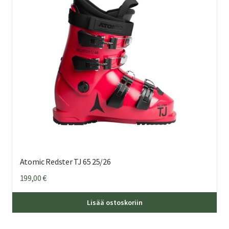
teh
val
tuo
sivu
Atomic Redster TJ 65 25/26
199,00
€
Täl
Lisää ostoskoriin
tuo
on