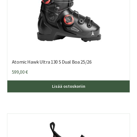
Atomic Hawk Ultra 130 S Dual Boa 25/26
599,00
€
Täl
Lisää ostoskoriin
tuo
on
us
mu
Voi
teh