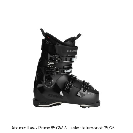
on
us
mu
Voi
teh
val
tuo
sivu
Atomic Hawx Prime 85 GW W Laskettelumonot 25/26