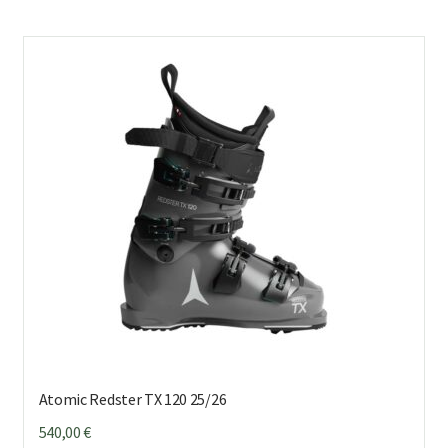
us
mu
Voi
teh
val
tuo
sivu
Atomic Redster TX 120 25/26
540,00
€