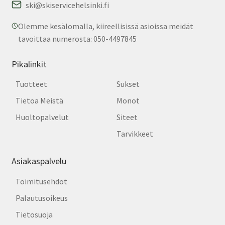
ski@skiservicehelsinki.fi
Olemme kesälomalla, kiireellisissä asioissa meidät
tavoittaa numerosta: 050-4497845
Pikalinkit
Tuotteet
Sukset
Tietoa Meistä
Monot
Huoltopalvelut
Siteet
Tarvikkeet
Asiakaspalvelu
Toimitusehdot
Palautusoikeus
Tietosuoja