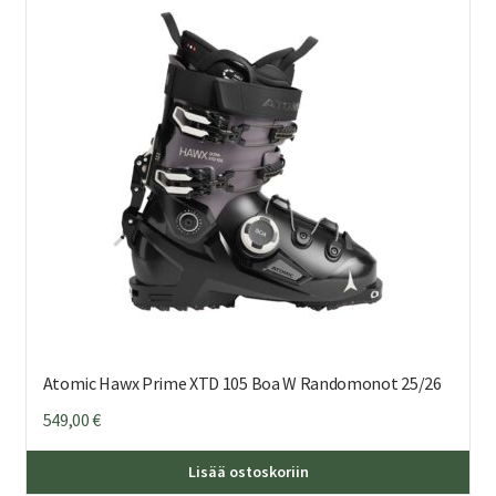
Voi
teh
val
tuo
sivu
Atomic Hawx Prime XTD 105 Boa W Randomonot 25/26
549,00
€
Täl
Lisää ostoskoriin
tuo