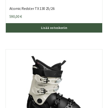
Atomic Redster TX 130 25/26
590,00
€
Täl
Lisää ostoskoriin
tuo
on
us
mu
Voi
teh
val
tuo
sivu