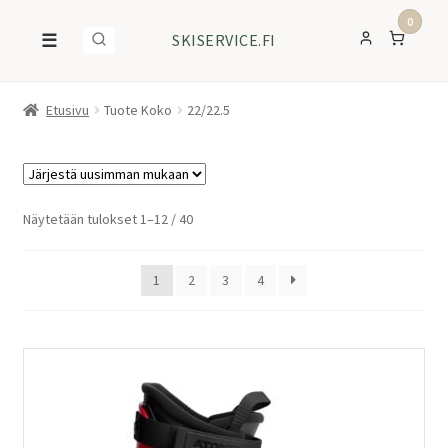
0
☰
SKISERVICE.FI
Etusivu
Tuote Koko
22/22.5
Sorted
Näytetään tulokset 1–12 / 40
by
latest
1
2
3
4