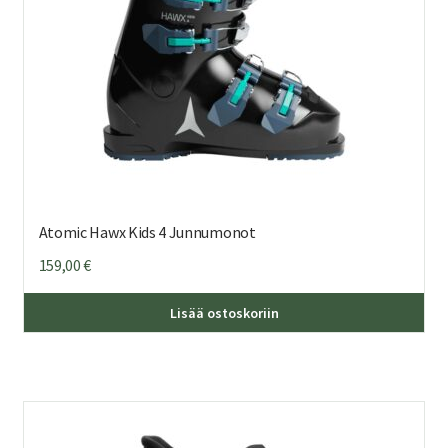
Atomic Hawx Kids 4 Junnumonot
159,00
€
Täl
Lisää ostoskoriin
tuo
on
us
mu
Voi