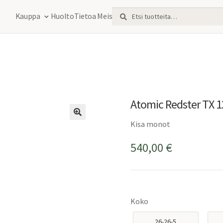
Etsi:
Haku
Kauppa
Huolto
Tietoa Meistä
Atomic Redster TX 1
Kisa monot
540,00
€
Koko
26-26-5