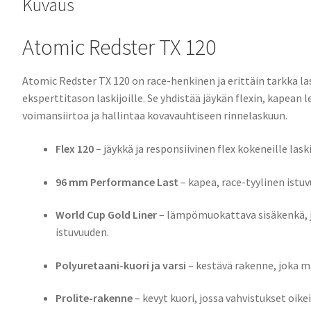
Kuvaus
Atomic Redster TX 120
Atomic Redster TX 120 on race-henkinen ja erittäin tarkka la
eksperttitason laskijoille. Se yhdistää jäykän flexin, kapean
voimansiirtoa ja hallintaa kovavauhtiseen rinnelaskuun.
Flex 120
– jäykkä ja responsiivinen flex kokeneille laski
96 mm Performance Last
– kapea, race-tyylinen istuv
World Cup Gold Liner
– lämpömuokattava sisäkenkä, j
istuvuuden.
Polyuretaani-kuori ja varsi
– kestävä rakenne, joka m
Prolite-rakenne
– kevyt kuori, jossa vahvistukset oik