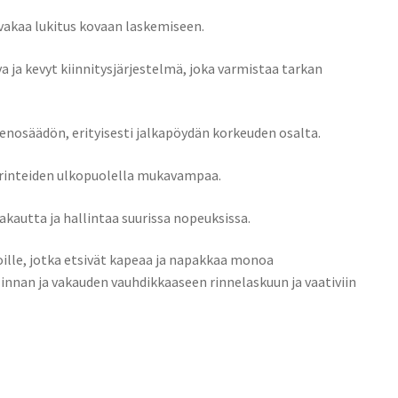
 vakaa lukitus kovaan laskemiseen.
a ja kevyt kiinnitysjärjestelmä, joka varmistaa tarkan
enosäädön, erityisesti jalkapöydän korkeuden osalta.
ä rinteiden ulkopuolella mukavampaa.
kautta ja hallintaa suurissa nopeuksissa.
oille, jotka etsivät kapeaa ja napakkaa monoa
innan ja vakauden vauhdikkaaseen rinnelaskuun ja vaativiin