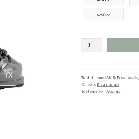
25-25-5
Atomic
Redster
TX
120
25/26
Tuotetunnus (SKU):
Ei saatavilla
määrä
Osasto:
Kisa monot
Tuotemerkki:
Atomic