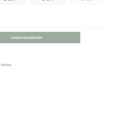
Lisää ostoskoriin
/-tietoa