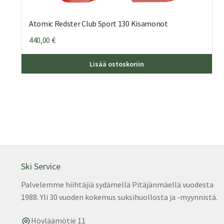
Atomic Redster Club Sport 130 Kisamonot
440,00
€
Täll
Lisää ostoskoriin
tuot
on
use
muu
Voit
teh
vali
tuo
sivu
Ski Service
Palvelemme hiihtäjiä sydämellä Pitäjänmäellä vuodesta
1988. Yli 30 vuoden kokemus suksihuollosta ja -myynnistä.
Höyläämötie 11