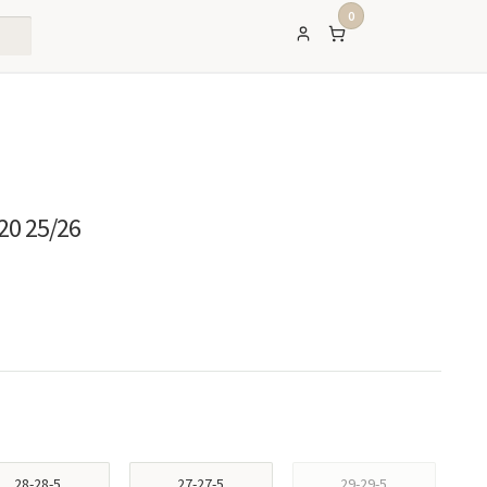
0
20 25/26
28-28-5
27-27-5
29-29-5