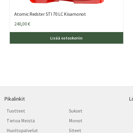
Atomic Redster STI 70 LC Kisamonot
240,00
€
ä
Tällä
Lisää ostoskoriin
teella
tuott
on
ampi
usea
nnelma.
muun
Voit
dä
tehd
nnat
valin
tteen
tuott
lla.
sivull
Pikalinkit
L
Tuotteet
Sukset
Tietoa Meistä
Monot
Huoltopalvelut
Siteet