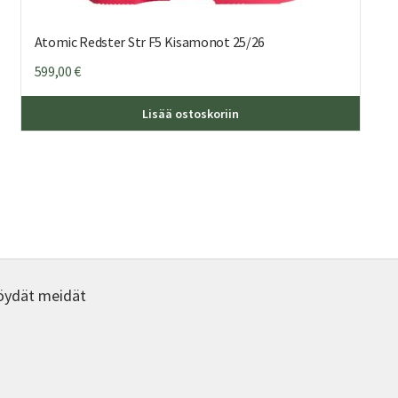
Atomic Redster Str F5 Kisamonot 25/26
599,00
€
Tällä
Lisää ostoskoriin
eella
tuottee
on
mpi
useamp
nelma.
muunne
Voit
ä
tehdä
nat
valinna
een
tuotte
a.
sivulla.
öydät meidät