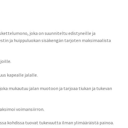
skettelumono, joka on suunniteltu edistyneille ja
 lestin ja huippuluokan sisäkengän tarjoten maksimaalista
joille.
uus kapealle jalalle.
oka mukautuu jalan muotoon ja tarjoaa tiukan ja tukevan
aksimoi voimansiirron.
eissa kohdissa tuovat tukevuutta ilman ylimääräistä painoa.