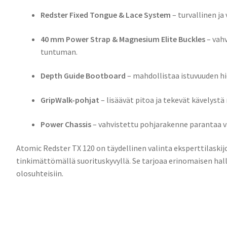
Redster Fixed Tongue & Lace System
– turvallinen ja
40 mm Power Strap & Magnesium Elite Buckles
– vahv
tuntuman.
Depth Guide Bootboard
– mahdollistaa istuvuuden hi
GripWalk-pohjat
– lisäävät pitoa ja tekevät kävelyst
Power Chassis
– vahvistettu pohjarakenne parantaa va
Atomic Redster TX 120 on täydellinen valinta eksperttilaskij
tinkimättömällä suorituskyvyllä. Se tarjoaa erinomaisen hall
olosuhteisiin.