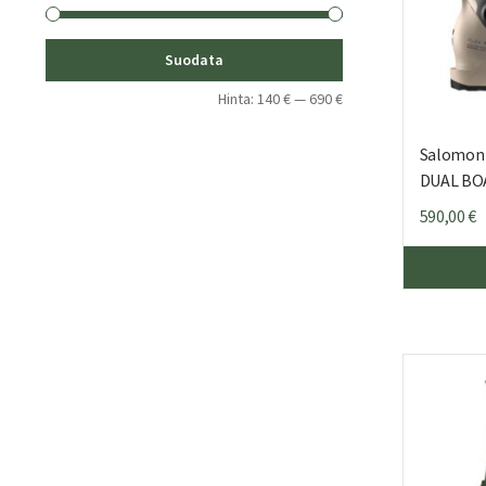
Minimihinta
Maksimihinta
Suodata
Hinta:
140 €
—
690 €
Salomon
DUAL BOA
590,00
€