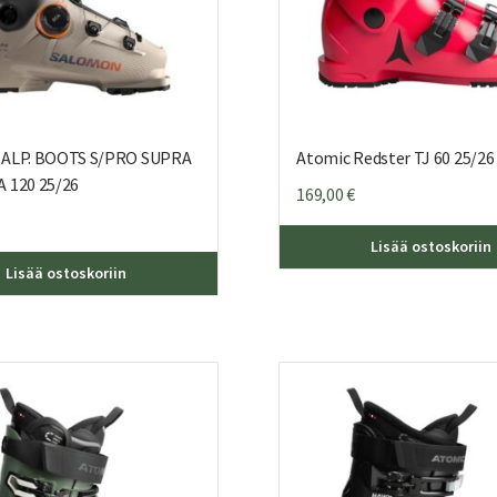
 ALP. BOOTS S/PRO SUPRA
Atomic Redster TJ 60 25/26
 120 25/26
169,00
€
Lisää ostoskoriin
Tällä
Lisää ostoskoriin
tuotteella
on
useampi
muunnelma.
Voit
tehdä
valinnat
tuotteen
sivulla.