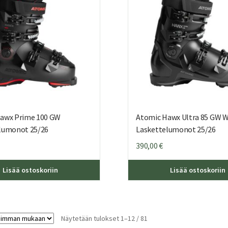
tuotteen
sivulla.
awx Prime 100 GW
Atomic Hawx Ultra 85 GW 
lumonot 25/26
Laskettelumonot 25/26
390,00
€
Tällä
Lisää ostoskoriin
Lisää ostoskoriin
tuotteella
on
useampi
muunnelma.
Sorted
Näytetään tulokset 1–12 / 81
Voit