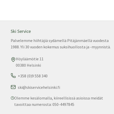
Ski Service
Palvelemme hiihtäjiä sydämellä Pitäjänmäellä vuodesta
1988. Yli 30 vuoden kokemus suksihuollosta ja -myynnistä.
Höyläämötie 11
00380 Helsinki
+358 (0)9 558 340
ski@skiservicehelsinki.fi
Olemme kesälomalla, kiireellisissä asioissa meidät
tavoittaa numerosta: 050-4497845