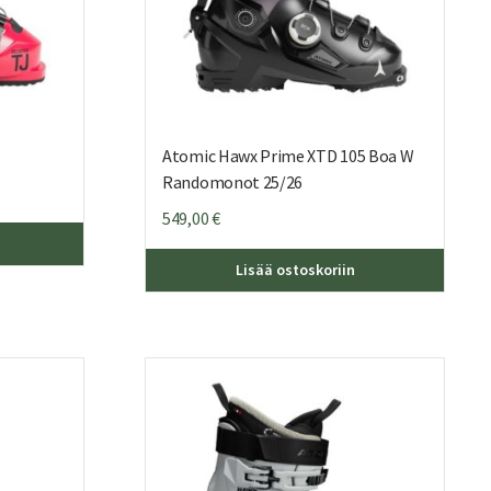
Atomic Hawx Prime XTD 105 Boa W
Randomonot 25/26
549,00
€
Tällä
tuotteella
Tällä
Lisää ostoskoriin
on
tuottee
useampi
on
muunnelma.
useamp
Voit
muunne
tehdä
Voit
valinnat
tehdä
tuotteen
valinna
sivulla.
tuotte
sivulla.