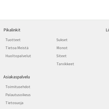
by
tehdä
latest
valinnat
tuotteen
sivulla.
Pikalinkit
L
Tuotteet
Sukset
Tietoa Meistä
Monot
Huoltopalvelut
Siteet
Tarvikkeet
Asiakaspalvelu
Toimitusehdot
Palautusoikeus
Tietosuoja