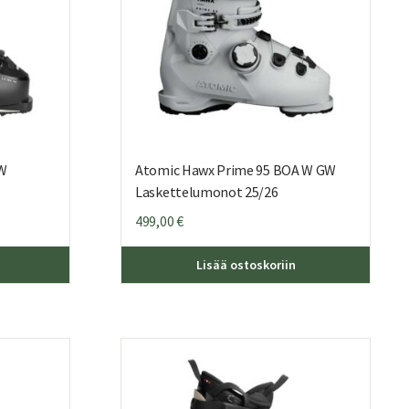
 W
Atomic Hawx Prime 95 BOA W GW
Laskettelumonot 25/26
499,00
€
Tällä
Tällä
Lisää ostoskoriin
tuotteella
tuottee
on
on
useampi
useamp
muunnelma.
muunne
Voit
Voit
tehdä
tehdä
valinnat
valinna