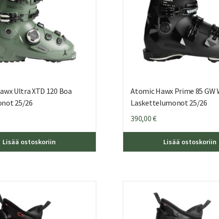
awx Ultra XTD 120 Boa
Atomic Hawx Prime 85 GW
not 25/26
Laskettelumonot 25/26
390,00
€
Tällä
Lisää ostoskoriin
Lisää ostoskoriin
tuotteella
on
useampi
muunnelma.
Voit
tehdä
valinnat