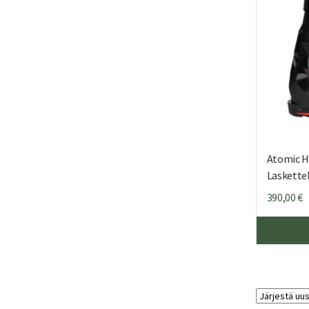
Atomic H
Laskette
390,00
€