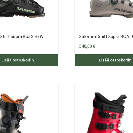
Shift Supra Boa S 95 W
Salomon Shift Supra BOA 
540,00
€
Tällä
Lisää ostoskoriin
Lisää ostoskoriin
tuotteella
on
useampi
muunnelma.
Voit
tehdä
valinnat
tuotteen
sivulla.