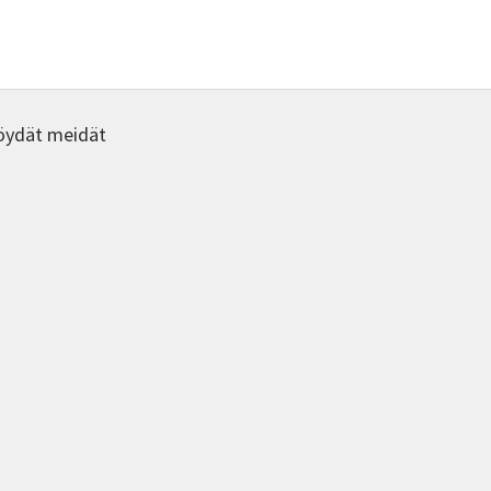
valinna
tehdä
tuotte
valinnat
sivulla.
tuotteen
sivulla.
öydät meidät