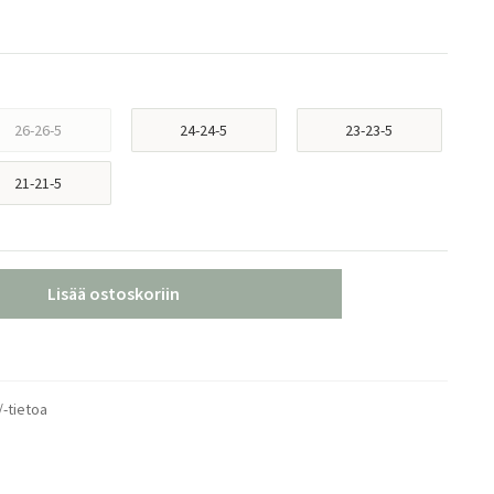
26-26-5
24-24-5
23-23-5
21-21-5
Lisää ostoskoriin
/-tietoa