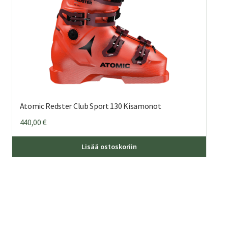
Atomic Redster Club Sport 130 Kisamonot
440,00
€
Tällä
Lisää ostoskoriin
eella
tuottee
on
mpi
useamp
nelma.
muunne
Voit
ä
tehdä
nat
valinna