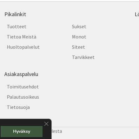
tteen
tuott
lla.
sivull
Pikalinkit
L
Tuotteet
Sukset
Tietoa Meistä
Monot
Huoltopalvelut
Siteet
Tarvikkeet
Asiakaspalvelu
Toimitusehdot
Palautusoikeus
Tietosuoja
Sulje evästebanneri
e Helsingin hiihtäjiä vuodesta
Hyväksy