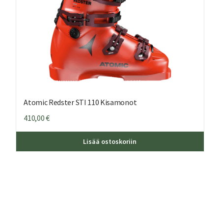
Atomic Redster STI 110 Kisamonot
410,00
€
ä
Tällä
Lisää ostoskoriin
teella
tuott
on
ampi
usea
nnelma.
muun
Voit
dä
tehd
nnat
valin