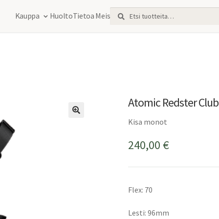
Etsi:
Haku
Kauppa
Huolto
Tietoa Meistä
Atomic Redster Club
Kisa monot
240,00
€
Flex: 70
Lesti: 96mm