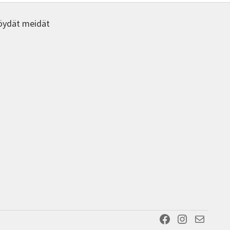
een
tuotte
a.
sivulla.
öydät meidät
Facebook
Instagram
Sähköposti