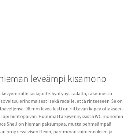
E hieman leveämpi kisamono
evyemmille laskijoille. Syntynyt radalla, rakennettu
soveltuu erinomaisesti sekä radalle, että rinteeseen. Se on
paveljensä. 96 mm leveä lesti on riittävän kapea ollakseen
assa läpi hiihtopäivän. Huolimatta kevennyksistä WC monoihin
n Race Shell on hieman paksumpaa, mutta pehmeämpää
an progressiivisen flexin, paremman vaimennuksen ja