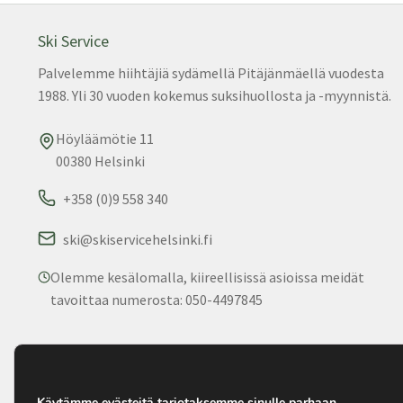
tuo
sivu
Ski Service
Palvelemme hiihtäjiä sydämellä Pitäjänmäellä vuodesta
1988. Yli 30 vuoden kokemus suksihuollosta ja -myynnistä.
Höyläämötie 11
00380 Helsinki
+358 (0)9 558 340
ski@skiservicehelsinki.fi
Olemme kesälomalla, kiireellisissä asioissa meidät
tavoittaa numerosta: 050-4497845
© 2025 Ski Service. Kaikki oikeudet pidätetään. • Palvelemm
1988.
Käytämme evästeitä tarjotaksemme sinulle parhaan