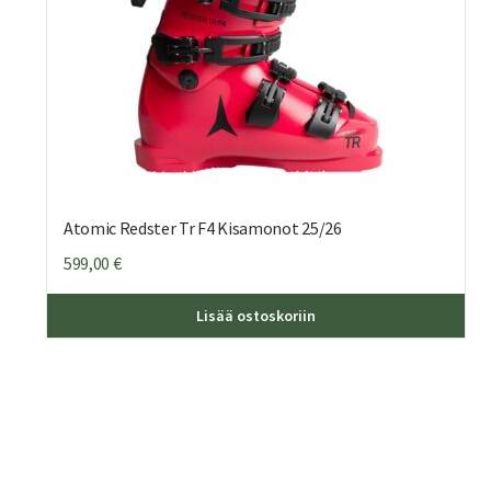
Atomic Redster Tr F4 Kisamonot 25/26
599,00
€
Täll
Lisää ostoskoriin
tuot
on
use
muu
Voit
teh
vali