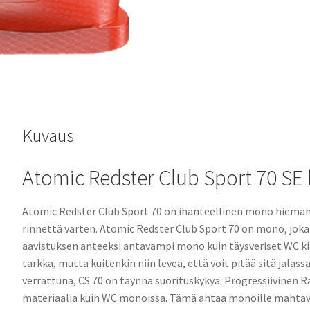
Kuvaus
Atomic Redster Club Sport 70 S
Atomic Redster Club Sport 70 on ihanteellinen mono hieman k
rinnettä varten. Atomic Redster Club Sport 70 on mono, joka 
aavistuksen anteeksi antavampi mono kuin täysveriset WC kil
tarkka, mutta kuitenkin niin leveä, että voit pitää sitä jal
verrattuna, CS 70 on täynnä suorituskykyä. Progressiivine
materiaalia kuin WC monoissa. Tämä antaa monoille mahtav