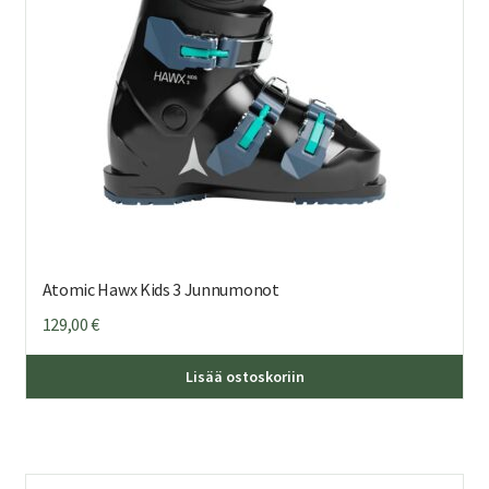
tuo
sivu
Atomic Hawx Kids 3 Junnumonot
129,00
€
Täl
Lisää ostoskoriin
tuo
on
us
mu