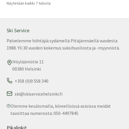
teh
Sorted
Näytetään kaikki 7 tulosta
by
val
latest
tuo
sivu
Ski Service
Palvelemme hiihtäjiä sydämellä Pitäjänmäellä vuodesta
1988. Yli 30 vuoden kokemus suksihuollosta ja -myynnistä.
Höyläämötie 11
00380 Helsinki
+358 (0)9 558 340
ski@skiservicehelsinki.fi
Olemme kesälomalla, kiireellisissä asioissa meidät
tavoittaa numerosta: 050-4497845
Pikalinkit