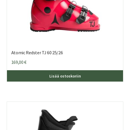
Atomic Redster TJ 60 25/26
169,00
€
Täl
Lisää ostoskoriin
tuo
on
us
mu
Voi
teh
val