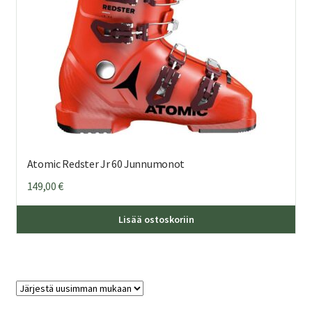
Atomic Redster Jr 60 Junnumonot
149,00
€
Täl
Lisää ostoskoriin
tuo
on
us
mu
Voi