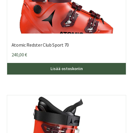
Atomic Redster Club Sport 70
240,00
€
Täl
Lisää ostoskoriin
tuo
on
us
mu
Voi
teh
val
tuo
sivu