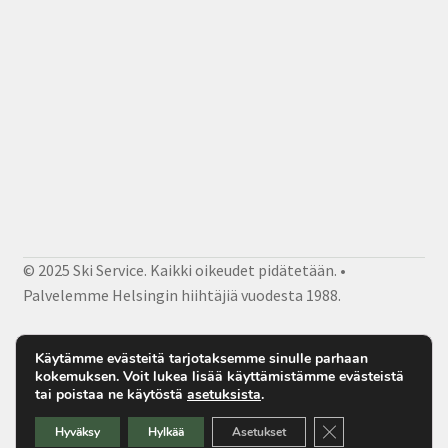
© 2025 Ski Service. Kaikki oikeudet pidätetään. •
Palvelemme Helsingin hiihtäjiä vuodesta 1988.
Facebook
Instagram
Sähköposti
Käytämme evästeitä tarjotaksemme sinulle parhaan
kokemuksen. Voit lukea lisää käyttämistämme evästeistä
tai poistaa ne käytöstä
asetuksista
.
Sulje evästebanner
Hyväksy
Hylkää
Asetukset