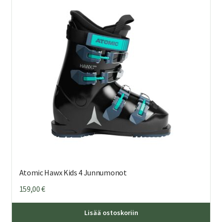
Voi
teh
val
tuo
sivu
Atomic Hawx Kids 4 Junnumonot
159,00
€
Täl
Lisää ostoskoriin
tuo