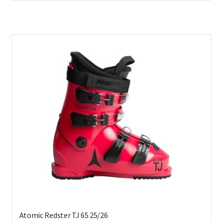
on
us
mu
Voi
teh
val
tuo
sivu
Atomic Redster TJ 65 25/26