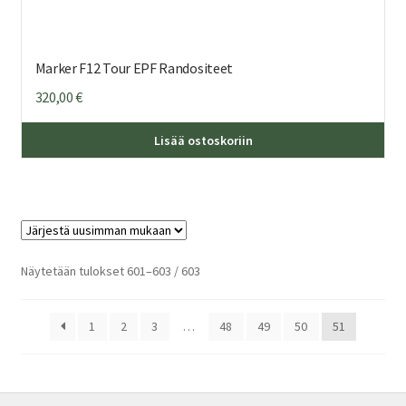
Marker F12 Tour EPF Randositeet
320,00
€
Täl
Lisää ostoskoriin
tuo
on
us
mu
Voi
teh
Sorted
Näytetään tulokset 601–603 / 603
by
val
latest
tuo
1
2
3
…
48
49
50
51
sivu