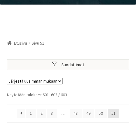
Etusivu
Sivu 51
Suodattimet
Sorted
Näytetään tulokset 601–603 / 603
by
latest
1
2
3
…
48
49
50
51