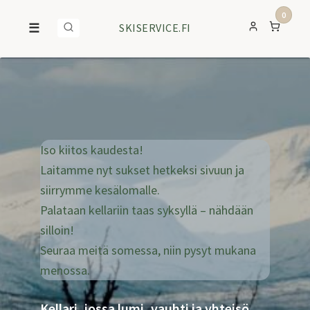
0
☰
SKISERVICE.FI
Iso kiitos kaudesta!
Laitamme nyt sukset hetkeksi sivuun ja
siirrymme kesälomalle.
Palataan kellariin taas syksyllä – nähdään
silloin!
Seuraa meitä somessa, niin pysyt mukana
menossa.
Kellari, jossa lumi, vauhti ja yhteisö