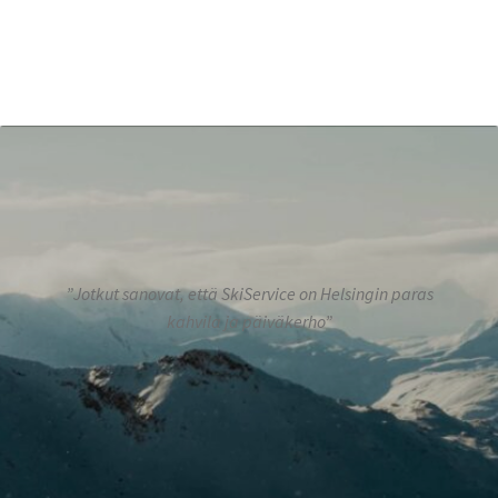
”Jotkut sanovat, että SkiService on Helsingin paras
kahvila ja päiväkerho”