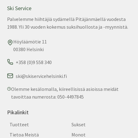
Ski Service
Palvelemme hiihtäjiä sydämellä Pitäjänmäellä vuodesta
1988. Yli 30 vuoden kokemus suksihuollosta ja -myynnistä.
Höyläämötie 11
00380 Helsinki
+358 (0)9 558 340
ski@skiservicehelsinki.fi
Olemme kesälomalla, kiireellisissä asioissa meidät
tavoittaa numerosta: 050-4497845
Pikalinkit
Tuotteet
Sukset
Tietoa Meistä
Monot