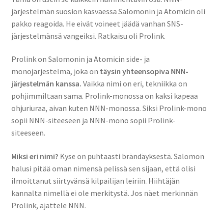
järjestelmän suosion kasvaessa Salomonin ja Atomicin oli
pakko reagoida. He eivät voineet jäädä vanhan SNS-
järjestelmänsä vangeiksi. Ratkaisu oli Prolink.
Prolink on Salomonin ja Atomicin side- ja
monojärjestelmä, joka on
täysin yhteensopiva NNN-
järjestelmän kanssa.
Vaikka nimi on eri, tekniikka on
pohjimmiltaan sama. Prolink-monossa on kaksi kapeaa
ohjuriuraa, aivan kuten NNN-monossa. Siksi Prolink-mono
sopii NNN-siteeseen ja NNN-mono sopii Prolink-
siteeseen.
Miksi eri nimi?
Kyse on puhtaasti brändäyksestä. Salomon
halusi pitää oman nimensä pelissä sen sijaan, että olisi
ilmoittanut siirtyvänsä kilpailijan leiriin. Hiihtäjän
kannalta nimellä ei ole merkitystä. Jos näet merkinnän
Prolink, ajattele NNN.