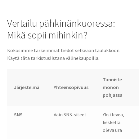
Vertailu pähkinänkuoressa:
Mikä sopii mihinkin?
Kokosimme tärkeimmät tiedot selkeään taulukkoon.
Käytä tätä tarkistuslistana välinekaupoilla.
Tunniste
Järjestelmä
Yhteensopivuus
monon
pohjassa
SNS
Vain SNS-siteet
Yksi leveä,
keskellä
oleva ura