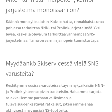
järjestelmä monoissani on?
Käännä mono ylösalaisin. Kaksi ohutta, rinnakkaista uraa
pohjassa tarkoittaa NNN- tai Prolink-järjestelmää. Yksi
leveä, keskellä oleva ura tarkoittaa vanhempaa SNS-
järjestelmää. Tämä on varmin ja nopein tunnistustapa.
Myydäänkö Skiservicessä vielä SNS-
varusteita?
Keskitymme uusissa varusteissa täysin nykyaikaisiin NNN-
ja Prolink-yhteensopiviin tuotteisiin. Haluamme tarjota
asiakkaillemme parhaan valikoiman ja
tulevaisuudenkestävät ratkaisut, joten emme enää
aktiivisesti myy uusia SNS-tuotteita.