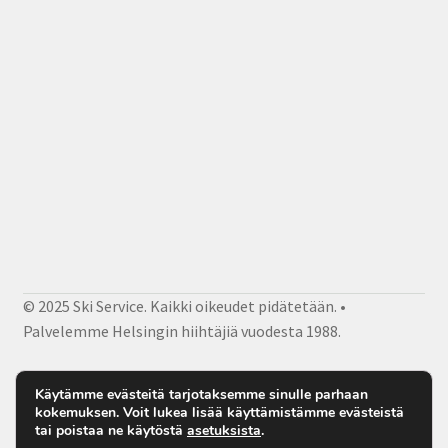
© 2025 Ski Service. Kaikki oikeudet pidätetään. •
Palvelemme Helsingin hiihtäjiä vuodesta 1988.
Facebook
Instagram
Sähköposti
Käytämme evästeitä tarjotaksemme sinulle parhaan
kokemuksen. Voit lukea lisää käyttämistämme evästeistä
tai poistaa ne käytöstä
asetuksista
.