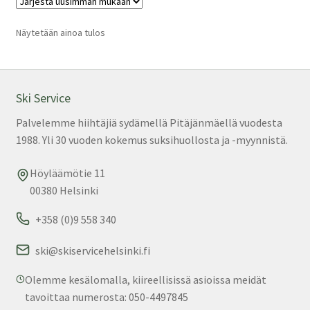
Voi
teh
Näytetään ainoa tulos
val
tuo
sivu
Ski Service
Palvelemme hiihtäjiä sydämellä Pitäjänmäellä vuodesta
1988. Yli 30 vuoden kokemus suksihuollosta ja -myynnistä.
Höyläämötie 11
00380 Helsinki
+358 (0)9 558 340
ski@skiservicehelsinki.fi
Olemme kesälomalla, kiireellisissä asioissa meidät
tavoittaa numerosta: 050-4497845