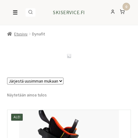
0
☰
SKISERVICE.FI
Etusivu
Dynafit
Näytetään ainoa tulos
ALE!