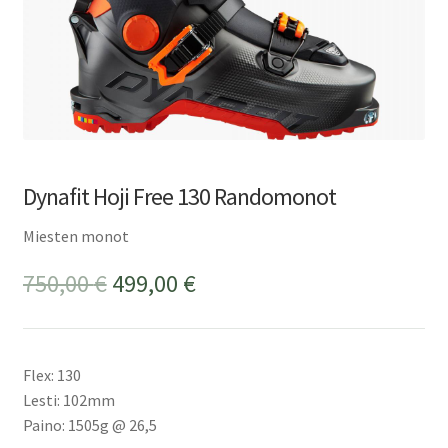
Dynafit Hoji Free 130 Randomonot
Miesten monot
Alkuperäinen
Nykyinen
750,00
€
499,00
€
hinta
hinta
oli:
on:
Flex: 130
750,00 €.
499,00 €.
Lesti: 102mm
Paino: 1505g @ 26,5