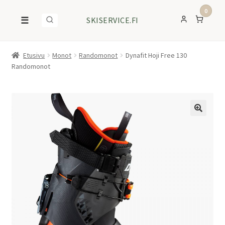
0
☰
SKISERVICE.FI
Etusivu
Monot
Randomonot
Dynafit Hoji Free 130
Randomonot
ALE!