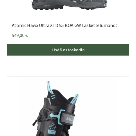
Atomic Hawx Ultra XTD 95 BOA GW Laskettelumonot
549,00
€
Täl
Lisää ostoskoriin
tuo
on
us
mu
Voi
teh
val
tuo
sivu