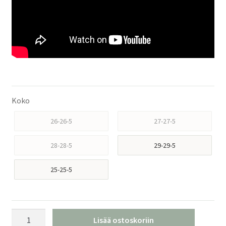
Koko
26-26-5
27-27-5
28-28-5
29-29-5
25-25-5
Dynafit
Lisää ostoskoriin