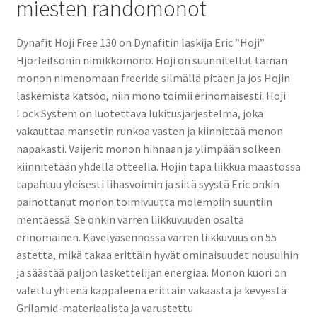
miesten randomonot
Dynafit Hoji Free 130 on Dynafitin laskija Eric ”Hoji”
Hjorleifsonin nimikkomono. Hoji on suunnitellut tämän
monon nimenomaan freeride silmällä pitäen ja jos Hojin
laskemista katsoo, niin mono toimii erinomaisesti. Hoji
Lock System on luotettava lukitusjärjestelmä, joka
vakauttaa mansetin runkoa vasten ja kiinnittää monon
napakasti. Vaijerit monon hihnaan ja ylimpään solkeen
kiinnitetään yhdellä otteella. Hojin tapa liikkua maastossa
tapahtuu yleisesti lihasvoimin ja siitä syystä Eric onkin
painottanut monon toimivuutta molempiin suuntiin
mentäessä. Se onkin varren liikkuvuuden osalta
erinomainen. Kävelyasennossa varren liikkuvuus on 55
astetta, mikä takaa erittäin hyvät ominaisuudet nousuihin
ja säästää paljon laskettelijan energiaa. Monon kuori on
valettu yhtenä kappaleena erittäin vakaasta ja kevyestä
Grilamid-materiaalista ja varustettu