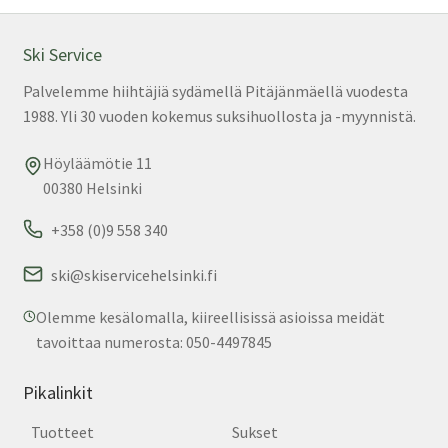
teh
val
Ski Service
tuo
Palvelemme hiihtäjiä sydämellä Pitäjänmäellä vuodesta
sivu
1988. Yli 30 vuoden kokemus suksihuollosta ja -myynnistä.
Höyläämötie 11
00380 Helsinki
+358 (0)9 558 340
ski@skiservicehelsinki.fi
Olemme kesälomalla, kiireellisissä asioissa meidät
tavoittaa numerosta: 050-4497845
Pikalinkit
Tuotteet
Sukset