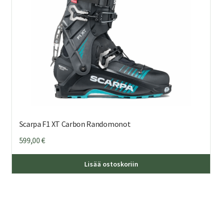
sivu
Scarpa F1 XT Carbon Randomonot
599,00
€
Täl
Lisää ostoskoriin
tuo
on
us
mu
Voi