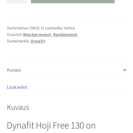
Hoji
Free
130
Randomonot
Tuotetunnus (SKU):
Ei saatavilla/-tietoa
määrä
Osastot:
Miesten monot
,
Randomonot
Tuotemerkki:
Dynafit
Kuvaus
Lisätiedot
Kuvaus
Dynafit Hoji Free 130 on