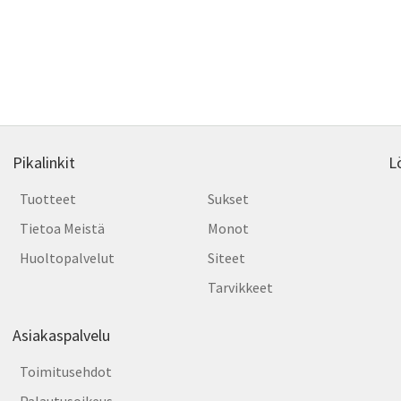
on
ampi
usea
nnelma.
muun
Voit
dä
tehd
nnat
valin
tteen
tuott
lla.
sivull
Pikalinkit
L
Tuotteet
Sukset
Tietoa Meistä
Monot
Huoltopalvelut
Siteet
Tarvikkeet
Asiakaspalvelu
Toimitusehdot