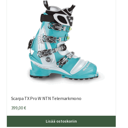
Scarpa TX Pro W NTN Telemarkmono
399,00
€
Tällä
Lisää ostoskoriin
eella
tuottee