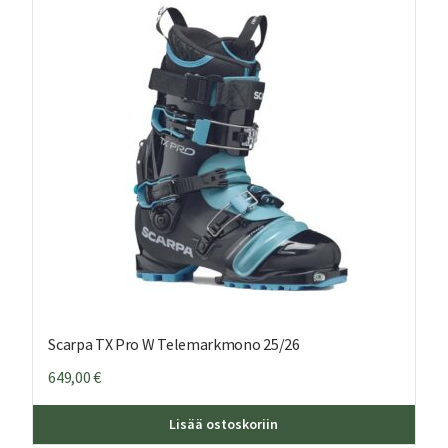
Scarpa TX Pro W Telemarkmono 25/26
649,00
€
ä
Tällä
Lisää ostoskoriin
teella
tuott