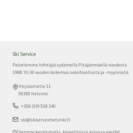
on
use
muu
Voit
teh
vali
tuo
sivu
Ski Service
Palvelemme hiihtäjiä sydämellä Pitäjänmäellä vuodesta
1988. Yli 30 vuoden kokemus suksihuollosta ja -myynnistä.
Höyläämötie 11
00380 Helsinki
+358 (0)9 558 340
ski@skiservicehelsinki.fi
Olemme kesälomalla, kiireellisissä asioissa meidät