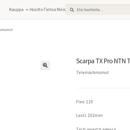
Etsi:
Haku
Kauppa
Huolto
Tietoa Meistä
rkmonot
Scarpa TX Pro NTN
Telemarkmonot
Flex: 110
Lesti: 102mm
Tech insertit edessä