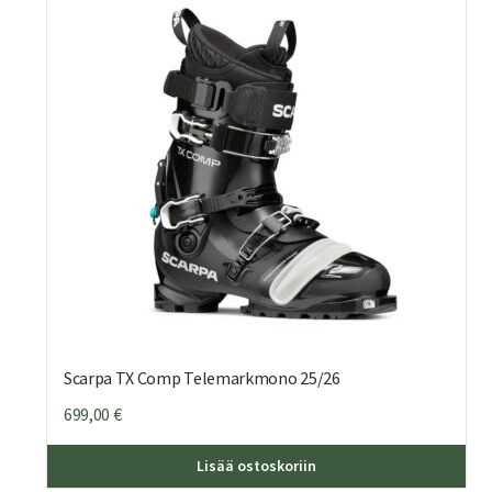
Scarpa TX Comp Telemarkmono 25/26
699,00
€
Täll
Lisää ostoskoriin
tuot