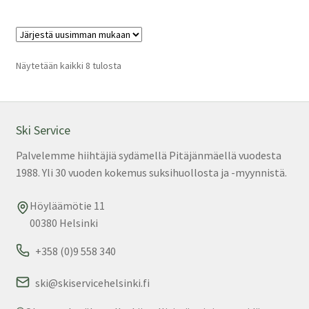
us
mu
Voi
teh
Sorted
Näytetään kaikki 8 tulosta
by
val
latest
tuo
sivu
Ski Service
Palvelemme hiihtäjiä sydämellä Pitäjänmäellä vuodesta
1988. Yli 30 vuoden kokemus suksihuollosta ja -myynnistä.
Höyläämötie 11
00380 Helsinki
+358 (0)9 558 340
ski@skiservicehelsinki.fi