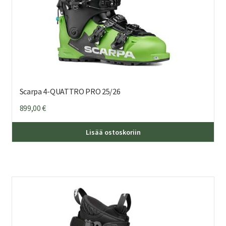
Scarpa 4-QUATTRO PRO 25/26
899,00
€
Täl
Lisää ostoskoriin
tuo
on
us
mu
Voi
teh
val