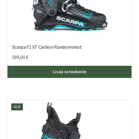
Scarpa F1 XT Carbon Randomonot
599,00
€
Täl
Lisää ostoskoriin
tuo
on
us
mu
ALE!
Voi
teh
val
tuo
sivu