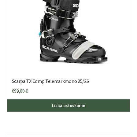
tuo
sivu
Scarpa TX Comp Telemarkmono 25/26
699,00
€
Täl
Lisää ostoskoriin
tuo
on
us
mu