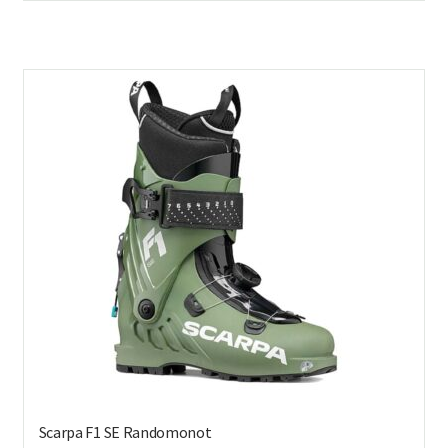
on
us
mu
Voi
teh
val
tuo
sivu
Scarpa F1 SE Randomonot