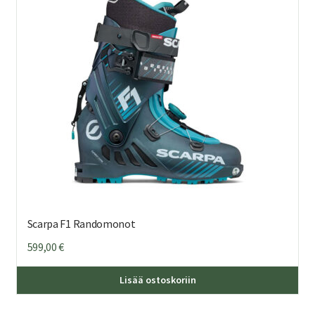
teh
val
tuo
sivu
Scarpa F1 Randomonot
599,00
€
Täl
Lisää ostoskoriin
tuo
on