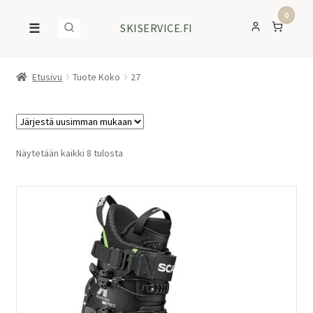
0
☰
SKISERVICE.FI
Etusivu
Tuote Koko
27
Sorted
Näytetään kaikki 8 tulosta
by
latest