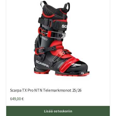
Voi
teh
val
tuo
sivu
Scarpa TX Pro NTN Telemarkmonot 25/26
649,00
€
Täl
Lisää ostoskoriin
tuo