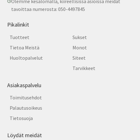
Olemme kesälomalla, kiireellisissä asioissa meidät
tavoittaa numerosta: 050-4497845
Pikalinkit
Tuotteet
Sukset
Tietoa Meistä
Monot
Huoltopalvelut
Siteet
Tarvikkeet
Asiakaspalvelu
Toimitusehdot
Palautusoikeus
Tietosuoja
Löydät meidät