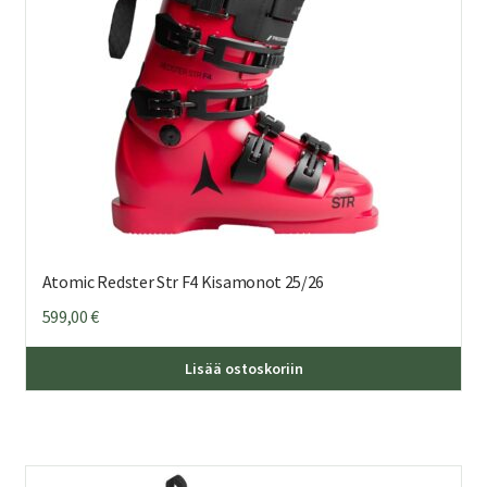
sivu
Atomic Redster Str F4 Kisamonot 25/26
599,00
€
Täl
Lisää ostoskoriin
tuo
on
us
mu