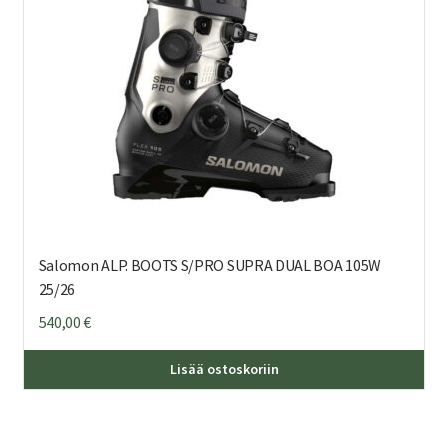
tuo
sivu
Salomon ALP. BOOTS S/PRO SUPRA DUAL BOA 105W
25/26
540,00
€
Täl
Lisää ostoskoriin
tuo
on
us