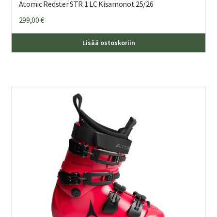
Atomic Redster STR 1 LC Kisamonot 25/26
299,00
€
Täl
Lisää ostoskoriin
tuo
on
us
mu
Voi
teh
val
tuo
sivu