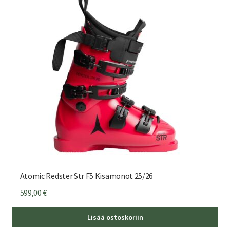
Voi
teh
val
tuo
sivu
Atomic Redster Str F5 Kisamonot 25/26
599,00
€
Täl
Lisää ostoskoriin
tuo