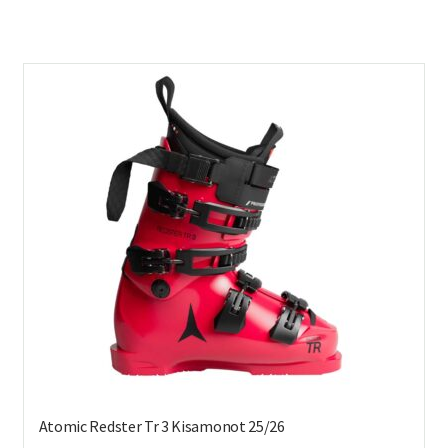
on
us
mu
Voi
teh
val
tuo
sivu
Atomic Redster Tr 3 Kisamonot 25/26