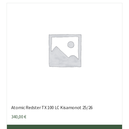
mu
Voi
teh
val
tuo
sivu
Atomic Redster TX 100 LC Kisamonot 25/26
340,00
€
Täl