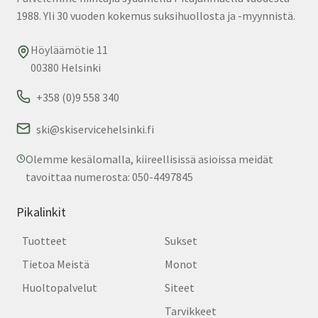
1988. Yli 30 vuoden kokemus suksihuollosta ja -myynnistä.
Höyläämötie 11
00380 Helsinki
+358 (0)9 558 340
ski@skiservicehelsinki.fi
Olemme kesälomalla, kiireellisissä asioissa meidät
tavoittaa numerosta: 050-4497845
Pikalinkit
Tuotteet
Sukset
Tietoa Meistä
Monot
Huoltopalvelut
Siteet
Tarvikkeet