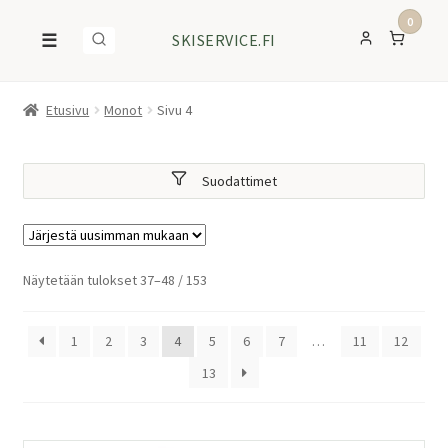
0
☰
SKISERVICE.FI
Etusivu
Monot
Sivu 4
Suodattimet
Sorted
Näytetään tulokset 37–48 / 153
by
latest
1
2
3
4
5
6
7
…
11
12
13