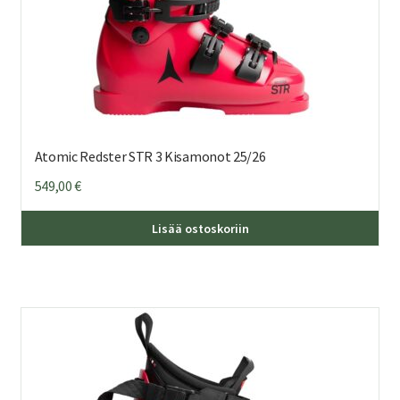
Atomic Redster STR 3 Kisamonot 25/26
549,00
€
Täl
Lisää ostoskoriin
tuo
on
us
mu
Voi
teh
val
tuo