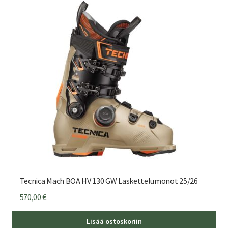
Tecnica Mach BOA HV 130 GW Laskettelumonot 25/26
570,00
€
Täl
Lisää ostoskoriin