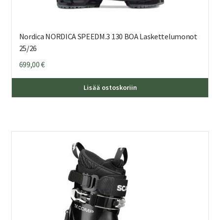
Nordica NORDICA SPEEDM.3 130 BOA Laskettelumonot
25/26
699,00
€
Täl
Lisää ostoskoriin
tuo
on
us
mu
Voi
teh
val
tuo
sivu