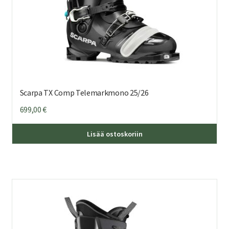
Scarpa TX Comp Telemarkmono 25/26
699,00
€
Täl
Lisää ostoskoriin
tuo
on
us
mu
Voi
teh
val