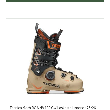
tuo
on
us
mu
Voi
teh
val
tuo
sivu
Tecnica Mach BOA MV 130 GW Laskettelumonot 25/26