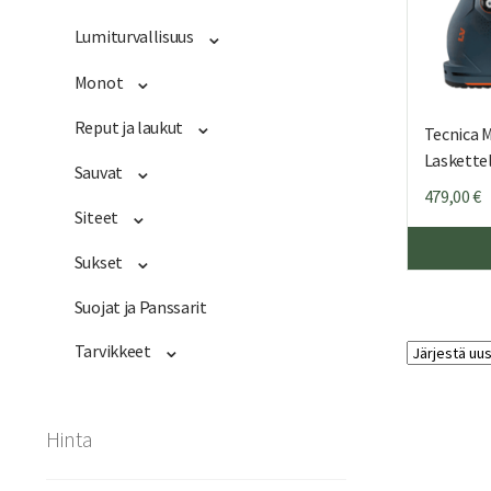
Lumiturvallisuus
Monot
Reput ja laukut
Tecnica 
Laskett
Sauvat
479,00
€
Siteet
Sukset
Suojat ja Panssarit
Tarvikkeet
Hinta