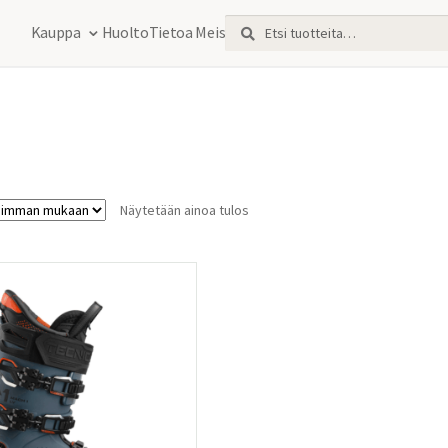
Etsi:
Haku
Kauppa
Huolto
Tietoa Meistä
Näytetään ainoa tulos