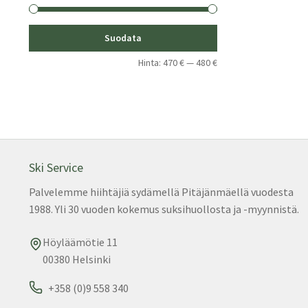
Minimihinta
Maksimihinta
Suodata
Hinta:
470 €
—
480 €
Ski Service
Palvelemme hiihtäjiä sydämellä Pitäjänmäellä vuodesta
1988. Yli 30 vuoden kokemus suksihuollosta ja -myynnistä.
Höyläämötie 11
00380 Helsinki
+358 (0)9 558 340