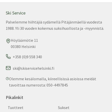
Ski Service
Palvelemme hiihtäjiä sydämellä Pitäjänmäellä vuodesta
1988. Yli 30 vuoden kokemus suksihuollosta ja -myynnistä.
Höyläämötie 11
00380 Helsinki
+358 (0)9 558 340
ski@skiservicehelsinki.fi
Olemme kesälomalla, kiireellisissä asioissa meidät
tavoittaa numerosta: 050-4497845
Pikalinkit
Tuotteet
Sukset