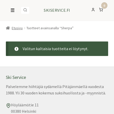
0
☰
SKISERVICE.FI
Etusivu
Tuotteet avainsanalla “Sherpa”
Valitun kaltaisia tuotteita ei löytynyt.
Ski Service
Palvelemme hiihtäjiä sydämellä Pitäjänmäellä vuodesta
1988. Yli 30 vuoden kokemus suksihuollosta ja -myynnistä.
Höyläämötie 11
00380 Helsinki