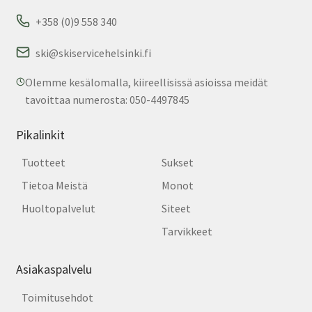
+358 (0)9 558 340
ski@skiservicehelsinki.fi
Olemme kesälomalla, kiireellisissä asioissa meidät
tavoittaa numerosta: 050-4497845
Pikalinkit
Tuotteet
Sukset
Tietoa Meistä
Monot
Huoltopalvelut
Siteet
Tarvikkeet
Asiakaspalvelu
Toimitusehdot