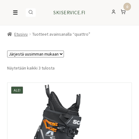
0
☰
SKISERVICE.FI
Etusivu
Tuotteet avainsanalla “quattro”
Sorted
Näytetään kaikki 3 tulosta
by
latest
ALE!