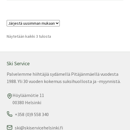
849,00 €.
599,00 €.
on
us
mu
Voi
teh
Sorted
Näytetään kaikki 3 tulosta
by
val
latest
tuo
sivu
Ski Service
Palvelemme hiihtäjiä sydämellä Pitäjänmäellä vuodesta
1988. Yli 30 vuoden kokemus suksihuollosta ja -myynnistä.
Höyläämötie 11
00380 Helsinki
+358 (0)9 558 340
ski@skiservicehelsinki.fi