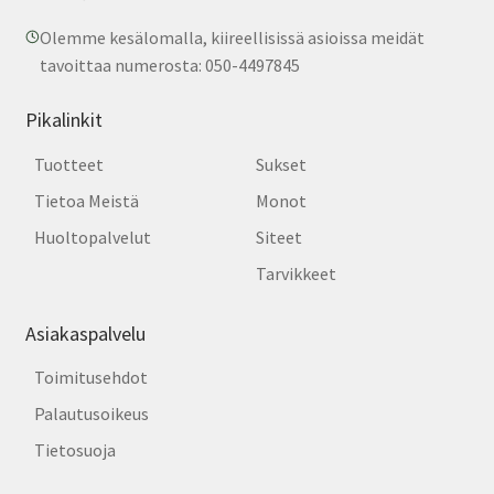
Olemme kesälomalla, kiireellisissä asioissa meidät
tavoittaa numerosta: 050-4497845
Pikalinkit
Tuotteet
Sukset
Tietoa Meistä
Monot
Huoltopalvelut
Siteet
Tarvikkeet
Asiakaspalvelu
Toimitusehdot
Palautusoikeus
Tietosuoja