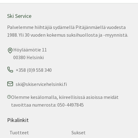
Ski Service
Palvelemme hiihtäjiä sydämellä Pitäjänmäellä vuodesta
1988. Yli 30 vuoden kokemus suksihuollosta ja -myynnistä.
Höyläämötie 11
00380 Helsinki
+358 (0)9 558 340
ski@skiservicehelsinki.fi
Olemme kesälomalla, kiireellisissä asioissa meidät
tavoittaa numerosta: 050-4497845
Pikalinkit
Tuotteet
Sukset