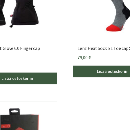
 Glove 6.0 Finger cap
Lenz Heat Sock 5.1 Toe cap 
79,00
€
Lisää ostoskoriin
Tällä
Lisää ostoskoriin
tuotteella
on
useampi
muunnelma.
Voit
tehdä
valinnat
tuotteen