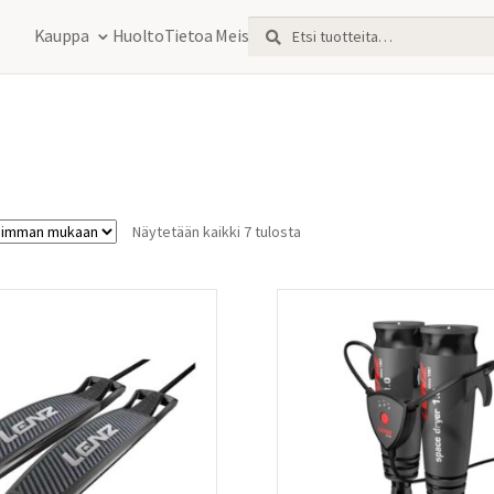
Etsi:
Haku
Kauppa
Huolto
Tietoa Meistä
Sorted
Näytetään kaikki 7 tulosta
by
latest