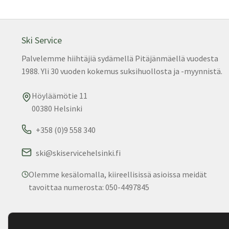
Ski Service
Palvelemme hiihtäjiä sydämellä Pitäjänmäellä vuodesta
1988. Yli 30 vuoden kokemus suksihuollosta ja -myynnistä.
Höyläämötie 11
00380 Helsinki
+358 (0)9 558 340
ski@skiservicehelsinki.fi
Olemme kesälomalla, kiireellisissä asioissa meidät
tavoittaa numerosta: 050-4497845