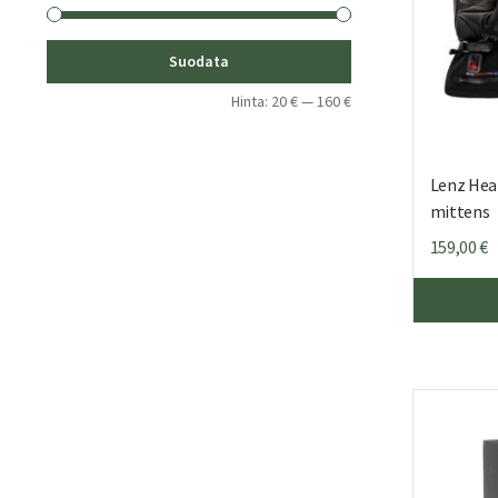
Minimihinta
Maksimihinta
Suodata
Hinta:
20 €
—
160 €
Lenz Heat
mittens
159,00
€