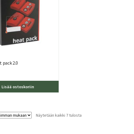
sivulla.
 pack 2.0
Lisää ostoskoriin
Sorted
Näytetään kaikki 7 tulosta
by
latest