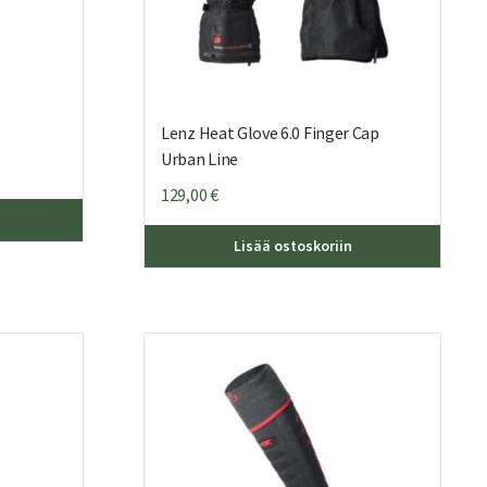
Lenz Heat Glove 6.0 Finger Cap
Urban Line
129,00
€
Tällä
Lisää ostoskoriin
tuottee
on
useamp
muunne
Voit
tehdä
valinna
tuotte
sivulla.