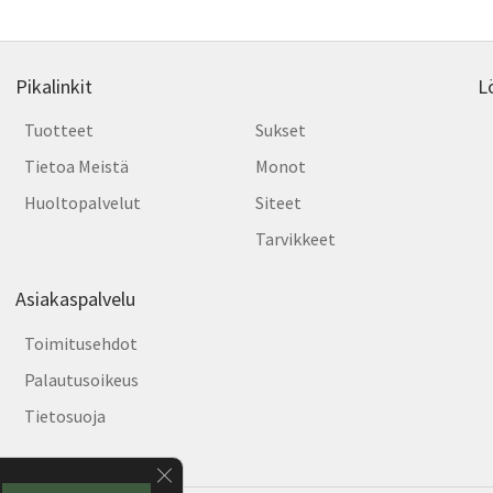
Pikalinkit
L
Tuotteet
Sukset
Tietoa Meistä
Monot
Huoltopalvelut
Siteet
Tarvikkeet
Asiakaspalvelu
Toimitusehdot
Palautusoikeus
Tietosuoja
Sulje evästebanneri