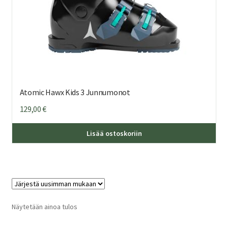
Atomic Hawx Kids 3 Junnumonot
129,00
€
Täl
Lisää ostoskoriin
tuo
on
us
mu
Voi
teh
Näytetään ainoa tulos
val