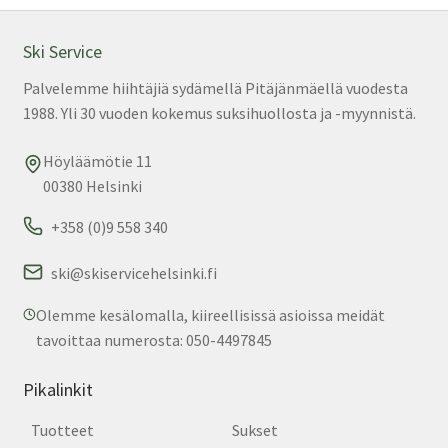
tuo
sivu
Ski Service
Palvelemme hiihtäjiä sydämellä Pitäjänmäellä vuodesta
1988. Yli 30 vuoden kokemus suksihuollosta ja -myynnistä.
Höyläämötie 11
00380 Helsinki
+358 (0)9 558 340
ski@skiservicehelsinki.fi
Olemme kesälomalla, kiireellisissä asioissa meidät
tavoittaa numerosta: 050-4497845
Pikalinkit
Tuotteet
Sukset