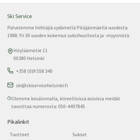
tuo
sivu
Ski Service
Palvelemme hiihtäjiä sydämellä Pitäjänmäellä vuodesta
1988. Yli 30 vuoden kokemus suksihuollosta ja -myynnistä.
Höyläämötie 11
00380 Helsinki
+358 (0)9 558 340
ski@skiservicehelsinki.fi
Olemme kesälomalla, kiireellisissä asioissa meidät
tavoittaa numerosta: 050-4497845
Pikalinkit
Tuotteet
Sukset