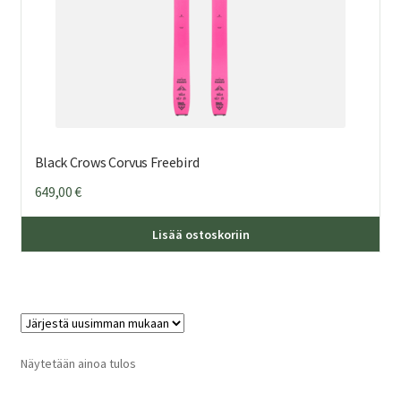
Black Crows Corvus Freebird
649,00
€
Täl
Lisää ostoskoriin
tuo
on
us
mu
Voi
teh
Näytetään ainoa tulos
val