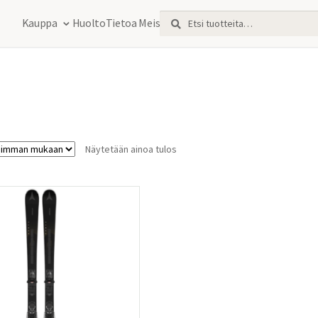
Etsi:
Haku
Kauppa
Huolto
Tietoa Meistä
Näytetään ainoa tulos