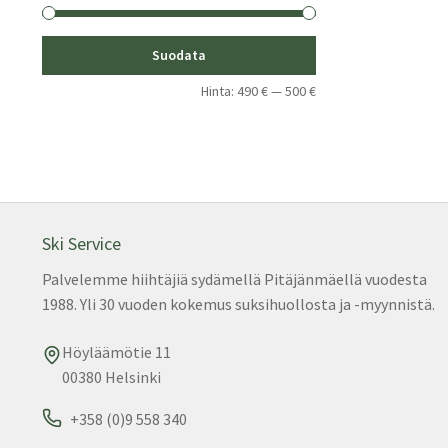
Minimihinta
Maksimihinta
Suodata
Hinta:
490 €
—
500 €
Ski Service
Palvelemme hiihtäjiä sydämellä Pitäjänmäellä vuodesta
1988. Yli 30 vuoden kokemus suksihuollosta ja -myynnistä.
Höyläämötie 11
00380 Helsinki
+358 (0)9 558 340