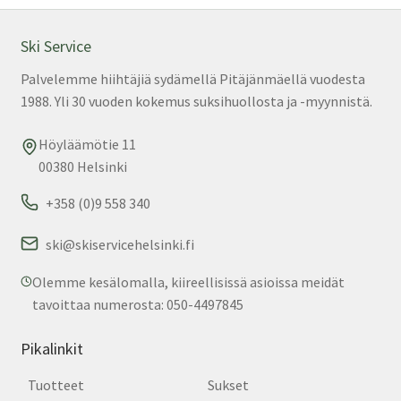
tuo
sivu
Ski Service
Palvelemme hiihtäjiä sydämellä Pitäjänmäellä vuodesta
1988. Yli 30 vuoden kokemus suksihuollosta ja -myynnistä.
Höyläämötie 11
00380 Helsinki
+358 (0)9 558 340
ski@skiservicehelsinki.fi
Olemme kesälomalla, kiireellisissä asioissa meidät
tavoittaa numerosta: 050-4497845
Pikalinkit
Tuotteet
Sukset