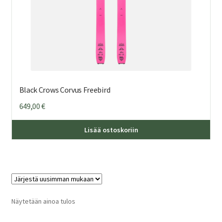
Black Crows Corvus Freebird
649,00
€
Täl
Lisää ostoskoriin
tuo
on
us
mu
Voi
teh
Näytetään ainoa tulos
val