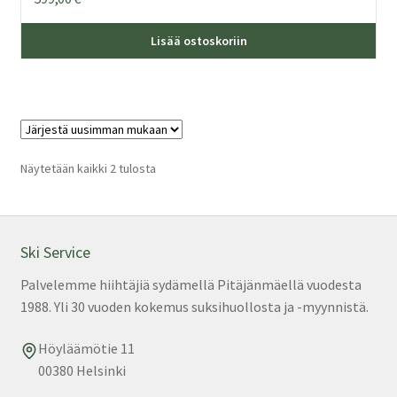
Lisää ostoskoriin
Sorted
Näytetään kaikki 2 tulosta
by
latest
Ski Service
Palvelemme hiihtäjiä sydämellä Pitäjänmäellä vuodesta
1988. Yli 30 vuoden kokemus suksihuollosta ja -myynnistä.
Höyläämötie 11
00380 Helsinki