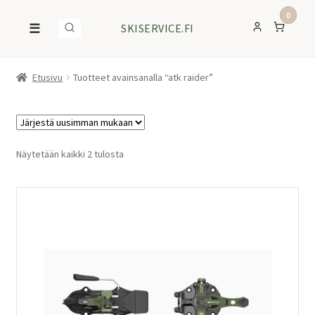
0
☰
SKISERVICE.FI
Etusivu
Tuotteet avainsanalla “atk raider”
Sorted
Näytetään kaikki 2 tulosta
by
latest