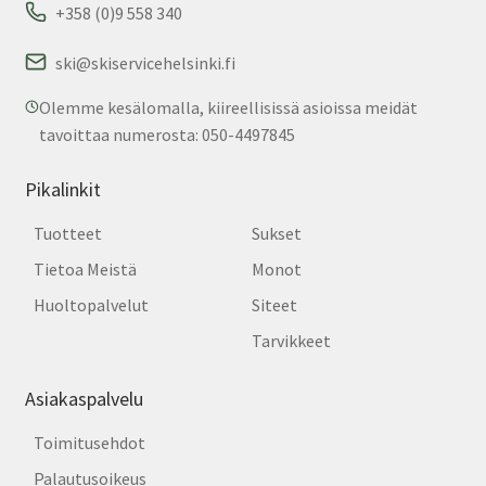
+358 (0)9 558 340
ski@skiservicehelsinki.fi
Olemme kesälomalla, kiireellisissä asioissa meidät
tavoittaa numerosta: 050-4497845
Pikalinkit
Tuotteet
Sukset
Tietoa Meistä
Monot
Huoltopalvelut
Siteet
Tarvikkeet
Asiakaspalvelu
Toimitusehdot
Palautusoikeus