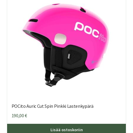
POCito Auric Cut Spin Pinkki Lastenkypärä
190,00
€
Täl
Lisää ostoskoriin