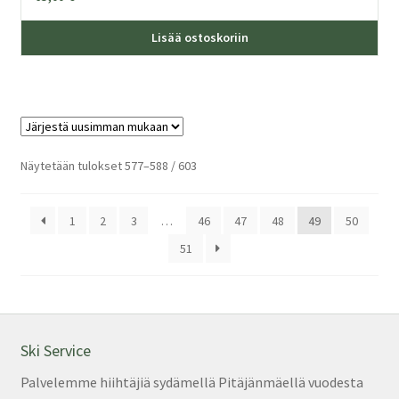
Lisää ostoskoriin
Sorted
Näytetään tulokset 577–588 / 603
by
latest
1
2
3
…
46
47
48
49
50
51
Ski Service
Palvelemme hiihtäjiä sydämellä Pitäjänmäellä vuodesta