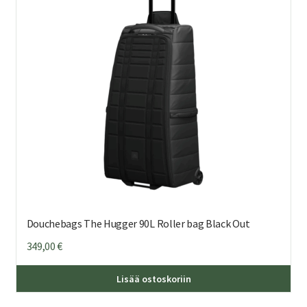
teh
val
tuo
sivu
Douchebags The Hugger 90L Roller bag Black Out
349,00
€
Lisää ostoskoriin