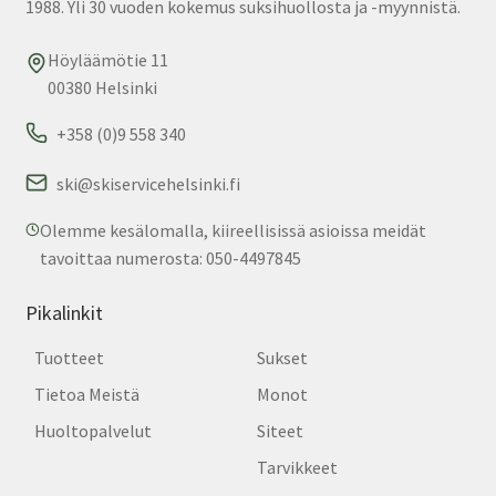
1988. Yli 30 vuoden kokemus suksihuollosta ja -myynnistä.
Höyläämötie 11
00380 Helsinki
+358 (0)9 558 340
ski@skiservicehelsinki.fi
Olemme kesälomalla, kiireellisissä asioissa meidät
tavoittaa numerosta: 050-4497845
Pikalinkit
Tuotteet
Sukset
Tietoa Meistä
Monot
Huoltopalvelut
Siteet
Tarvikkeet