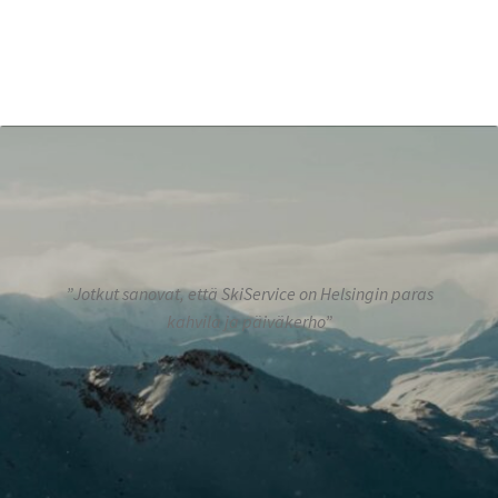
”Jotkut sanovat, että SkiService on Helsingin paras
kahvila ja päiväkerho”