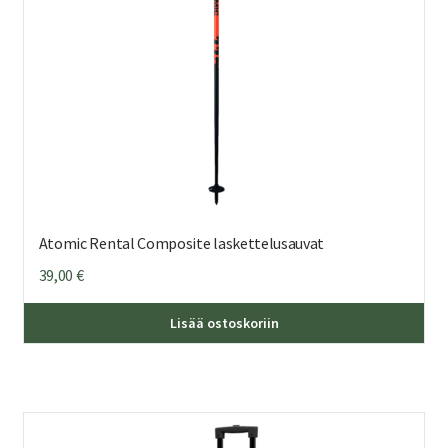
Atomic Rental Composite laskettelusauvat
39,00
€
Täl
Lisää ostoskoriin
tuo
on
us
mu
Voi