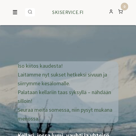
0
☰
SKISERVICE.FI
Iso kiitos kaudesta!
Laitamme nyt sukset hetkeksi sivuun ja
siirrymme kesälomalle.
Palataan kellariin taas syksyllä – nähdään
silloin!
Seuraa meitä somessa, niin pysyt mukana
menossa.
Kellari, jossa lumi, vauhti ja yhteisö