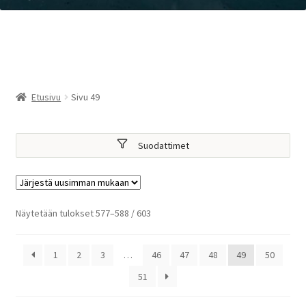
Etusivu
Sivu 49
Suodattimet
Sorted
Näytetään tulokset 577–588 / 603
by
latest
1
2
3
…
46
47
48
49
50
51