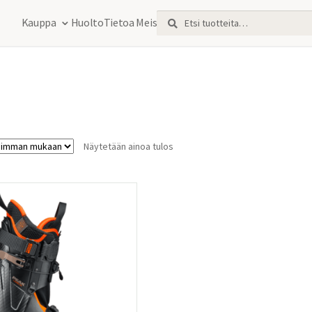
Etsi:
Haku
Kauppa
Huolto
Tietoa Meistä
Näytetään ainoa tulos