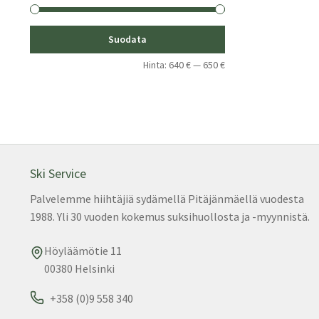
Minimihinta
Maksimihinta
Suodata
Hinta:
640 €
—
650 €
Ski Service
Palvelemme hiihtäjiä sydämellä Pitäjänmäellä vuodesta
1988. Yli 30 vuoden kokemus suksihuollosta ja -myynnistä.
Höyläämötie 11
00380 Helsinki
+358 (0)9 558 340