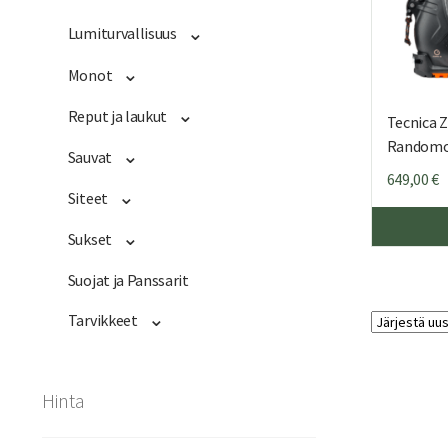
Lumiturvallisuus
Monot
Reput ja laukut
Tecnica 
Random
Sauvat
649,00
€
Siteet
Sukset
Suojat ja Panssarit
Tarvikkeet
Hinta