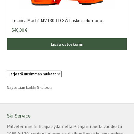
Tecnica Mach1 MV 130 TD GW Laskettelumonot
540,00
€
Täl
Lisää ostoskoriin
tuo
on
us
mu
Voi
teh
Sorted
Näytetään kaikki 5 tulosta
by
val
latest
tuo
sivu
Ski Service
Palvelemme hiihtäjiä sydämellä Pitäjänmäellä vuodesta
1988. Yli 30 vuoden kokemus suksihuollosta ja -myynnistä.