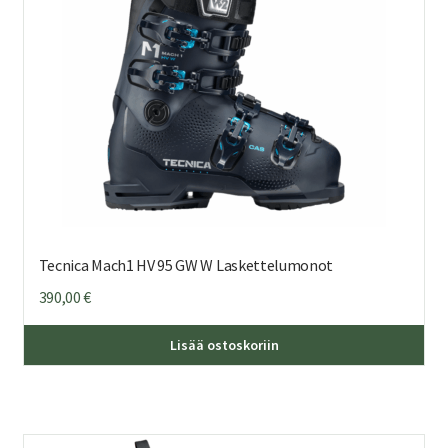
tuo
sivu
Tecnica Mach1 HV 95 GW W Laskettelumonot
390,00
€
Täl
Lisää ostoskoriin
tuo
on
us
mu