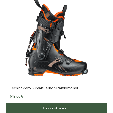
Voi
teh
val
tuo
sivu
Tecnica Zero G Peak Carbon Randomonot
649,00
€
Täl
Lisää ostoskoriin
tuo