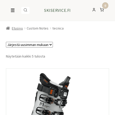
0
☰
SKISERVICE.FI
Etusivu
Custom Notes
tecnica
Sorted
Näytetään kaikki 5 tulosta
by
latest