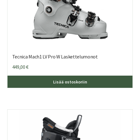
Tecnica Mach1 LV Pro W Laskettelumonot
449,00
€
Täl
Lisää ostoskoriin
tuo
on
us
mu
Voi
teh
val