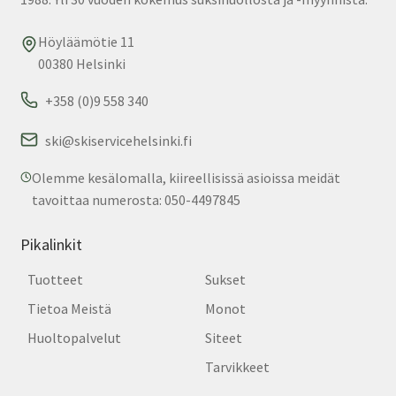
Höyläämötie 11
00380 Helsinki
+358 (0)9 558 340
ski@skiservicehelsinki.fi
Olemme kesälomalla, kiireellisissä asioissa meidät
tavoittaa numerosta: 050-4497845
Pikalinkit
Tuotteet
Sukset
Tietoa Meistä
Monot
Huoltopalvelut
Siteet
Tarvikkeet