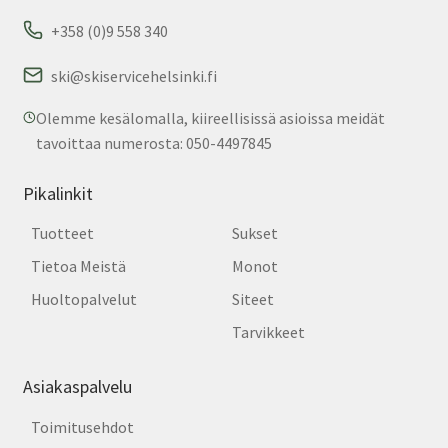
+358 (0)9 558 340
ski@skiservicehelsinki.fi
Olemme kesälomalla, kiireellisissä asioissa meidät
tavoittaa numerosta: 050-4497845
Pikalinkit
Tuotteet
Sukset
Tietoa Meistä
Monot
Huoltopalvelut
Siteet
Tarvikkeet
Asiakaspalvelu
Toimitusehdot