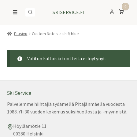
0
☰
SKISERVICE.FI
Etusivu
Custom Notes
shift blue
Valitun kaltaisia tuotteita ei löytynyt.
Ski Service
Palvelemme hiihtäjiä sydämellä Pitäjänmäellä vuodesta
1988. Yli 30 vuoden kokemus suksihuollosta ja -myynnistä.
Höyläämötie 11
00380 Helsinki