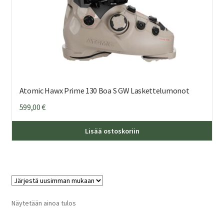
Atomic Hawx Prime 130 Boa S GW Laskettelumonot
599,00
€
Täl
Lisää ostoskoriin
tuo
on
us
mu
Voi
teh
Näytetään ainoa tulos
val