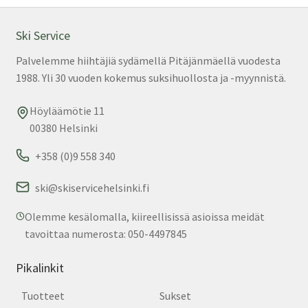
tuo
sivu
Ski Service
Palvelemme hiihtäjiä sydämellä Pitäjänmäellä vuodesta
1988. Yli 30 vuoden kokemus suksihuollosta ja -myynnistä.
Höyläämötie 11
00380 Helsinki
+358 (0)9 558 340
ski@skiservicehelsinki.fi
Olemme kesälomalla, kiireellisissä asioissa meidät
tavoittaa numerosta: 050-4497845
Pikalinkit
Tuotteet
Sukset