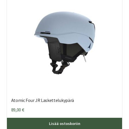
Voi
teh
val
tuo
sivu
Atomic Four JR Laskettelukypärä
89,00
€
Täl
Lisää ostoskoriin
tuo