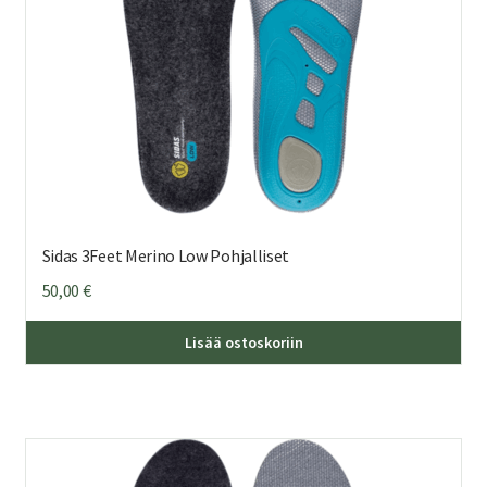
Sidas 3Feet Merino Low Pohjalliset
50,00
€
Täl
Lisää ostoskoriin
tuo
on
us
mu
Voi