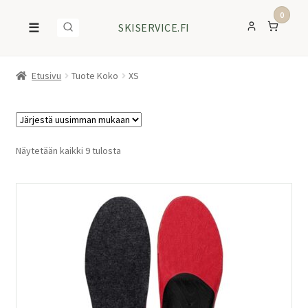
0
☰
SKISERVICE.FI
Etusivu
Tuote Koko
XS
Sorted
Näytetään kaikki 9 tulosta
by
latest