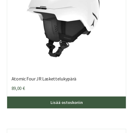
tuo
sivu
Atomic Four JR Laskettelukypärä
89,00
€
Täl
Lisää ostoskoriin
tuo
on
us
mu