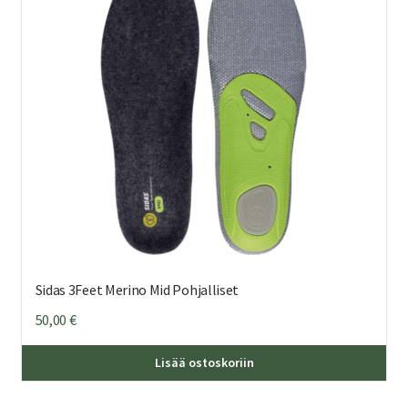
teh
val
tuo
sivu
Sidas 3Feet Merino Mid Pohjalliset
50,00
€
Täl
Lisää ostoskoriin
tuo
on