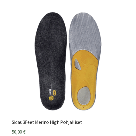
us
mu
Voi
teh
val
tuo
sivu
Sidas 3Feet Merino High Pohjalliset
50,00
€