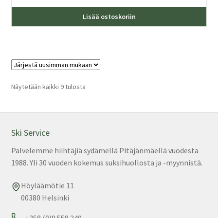
Täl
Lisää ostoskoriin
tuo
on
us
mu
Voi
teh
Sorted
Näytetään kaikki 9 tulosta
by
val
latest
tuo
sivu
Ski Service
Palvelemme hiihtäjiä sydämellä Pitäjänmäellä vuodesta
1988. Yli 30 vuoden kokemus suksihuollosta ja -myynnistä.
Höyläämötie 11
00380 Helsinki
+358 (0)9 558 340