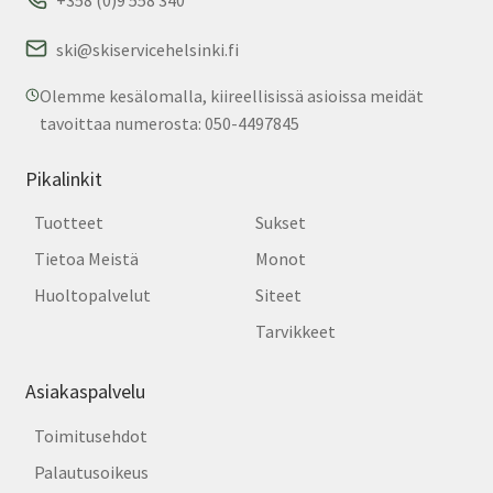
ski@skiservicehelsinki.fi
Olemme kesälomalla, kiireellisissä asioissa meidät
tavoittaa numerosta: 050-4497845
Pikalinkit
Tuotteet
Sukset
Tietoa Meistä
Monot
Huoltopalvelut
Siteet
Tarvikkeet
Asiakaspalvelu
Toimitusehdot
Palautusoikeus