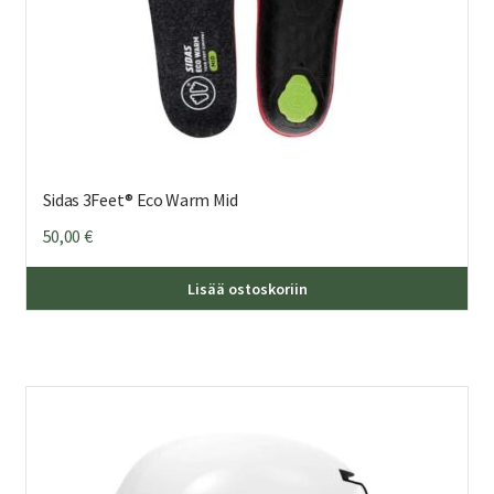
Sidas 3Feet® Eco Warm Mid
50,00
€
Täl
Lisää ostoskoriin
tuo
on
us
mu
Voi
teh
val