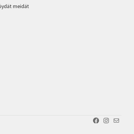
öydät meidät
Facebook
Instagram
Sähköposti