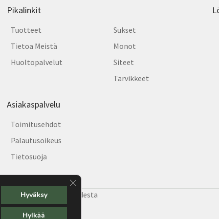
Pikalinkit
L
Tuotteet
Sukset
Tietoa Meistä
Monot
Huoltopalvelut
Siteet
Tarvikkeet
Asiakaspalvelu
Toimitusehdot
Palautusoikeus
Tietosuoja
Sulje evästebanneri
e Helsingin hiihtäjiä vuodesta
Hyväksy
Hylkää