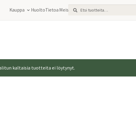
Etsi:
Haku
Kauppa
Huolto
Tietoa Meistä
alitun kaltaisia tuotteita ei löytynyt.