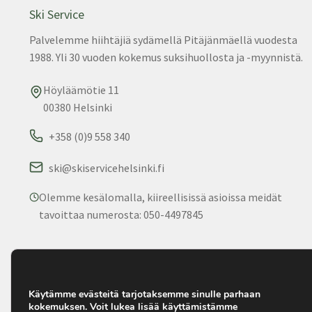
Ski Service
Palvelemme hiihtäjiä sydämellä Pitäjänmäellä vuodesta
1988. Yli 30 vuoden kokemus suksihuollosta ja -myynnistä.
Höyläämötie 11
00380 Helsinki
+358 (0)9 558 340
ski@skiservicehelsinki.fi
Olemme kesälomalla, kiireellisissä asioissa meidät
tavoittaa numerosta: 050-4497845
© 2025 Ski Service. Kaikki oikeudet pidätetään. • Palvelemm
1988.
Käytämme evästeitä tarjotaksemme sinulle parhaan
kokemuksen. Voit lukea lisää käyttämistämme