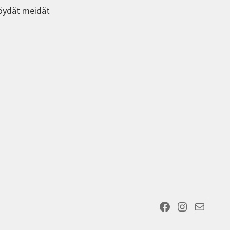
öydät meidät
Facebook
Instagram
Sähköposti