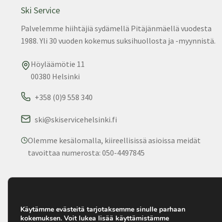
Ski Service
Palvelemme hiihtäjiä sydämellä Pitäjänmäellä vuodesta
1988. Yli 30 vuoden kokemus suksihuollosta ja -myynnistä.
Höyläämötie 11
00380 Helsinki
+358 (0)9 558 340
ski@skiservicehelsinki.fi
Olemme kesälomalla, kiireellisissä asioissa meidät
tavoittaa numerosta: 050-4497845
© 2025 Ski Service. Kaikki oikeudet pidätetään. • Palvelemm
1988.
Käytämme evästeitä tarjotaksemme sinulle parhaan
kokemuksen. Voit lukea lisää käyttämistämme