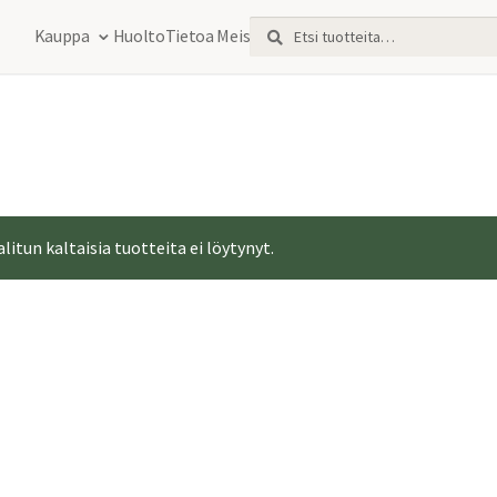
Etsi:
Haku
Kauppa
Huolto
Tietoa Meistä
alitun kaltaisia tuotteita ei löytynyt.