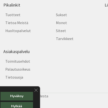
Pikalinkit
L
Tuotteet
Sukset
Tietoa Meistä
Monot
Huoltopalvelut
Siteet
Tarvikkeet
Asiakaspalvelu
Toimitusehdot
Palautusoikeus
Tietosuoja
Sulje evästebanneri
e Helsingin hiihtäjiä vuodesta
Hyväksy
Hylkää