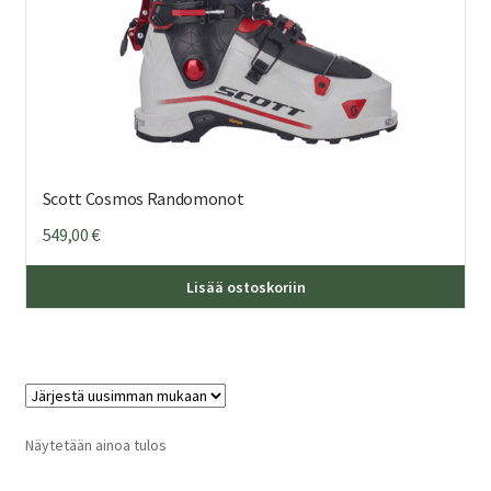
Scott Cosmos Randomonot
549,00
€
Täl
Lisää ostoskoriin
tuo
on
us
mu
Voi
teh
Näytetään ainoa tulos
val