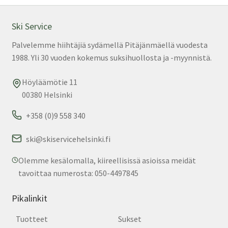
tuo
sivu
Ski Service
Palvelemme hiihtäjiä sydämellä Pitäjänmäellä vuodesta
1988. Yli 30 vuoden kokemus suksihuollosta ja -myynnistä.
Höyläämötie 11
00380 Helsinki
+358 (0)9 558 340
ski@skiservicehelsinki.fi
Olemme kesälomalla, kiireellisissä asioissa meidät
tavoittaa numerosta: 050-4497845
Pikalinkit
Tuotteet
Sukset