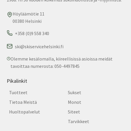
Höyläämötie 11
00380 Helsinki
+358 (0)9 558 340
ski@skiservicehelsinki.fi
Olemme kesälomalla, kiireellisissä asioissa meidät
tavoittaa numerosta: 050-4497845
Pikalinkit
Tuotteet
Sukset
Tietoa Meistä
Monot
Huoltopalvelut
Siteet
Tarvikkeet