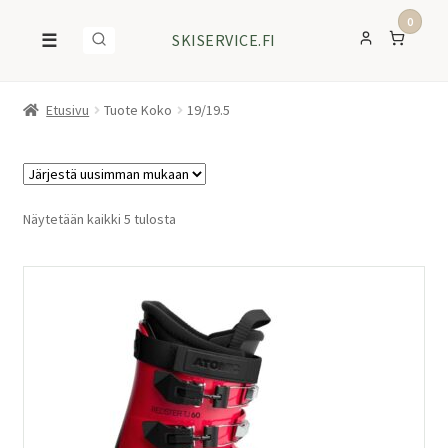
0
☰
SKISERVICE.FI
Etusivu
Tuote Koko
19/19.5
Sorted
Näytetään kaikki 5 tulosta
by
latest