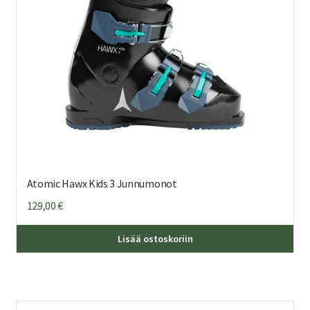
tuo
sivu
Atomic Hawx Kids 3 Junnumonot
129,00
€
Täl
Lisää ostoskoriin
tuo
on
us
mu