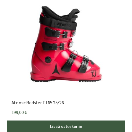
Voi
teh
val
tuo
sivu
Atomic Redster TJ 65 25/26
199,00
€
Täl
Lisää ostoskoriin
tuo