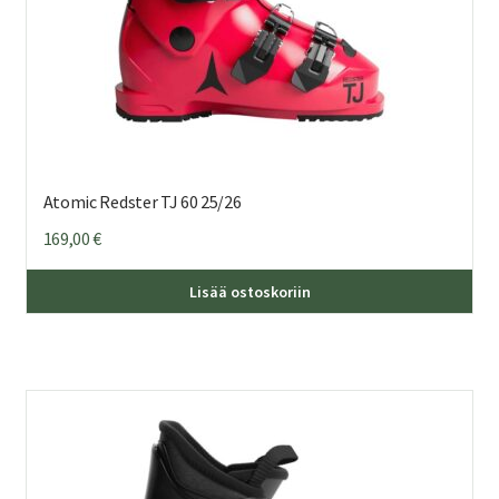
Atomic Redster TJ 60 25/26
169,00
€
Täl
Lisää ostoskoriin
tuo
on
us
mu
Voi
teh
val