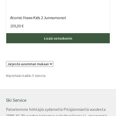
Atomic Hawx Kids 2 Junnumonot
109,00
€
Täl
Lisää ostoskoriin
tuo
on
us
mu
Voi
teh
Sorted
Näytetään kaikki 5 tulosta
by
val
latest
tuo
sivu
Ski Service
Palvelemme hiihtäjiä sydämellä Pitäjänmäellä vuodesta
1988. Yli 30 vuoden kokemus suksihuollosta ja -myynnistä.