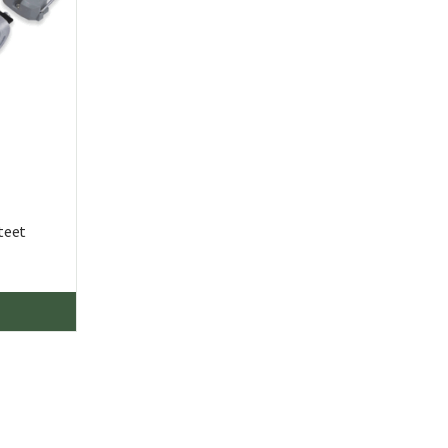
tuotteen
tuotte
sivulla.
sivulla.
teet
Tällä
tuotteella
on
useampi
muunnelma.
Voit
tehdä