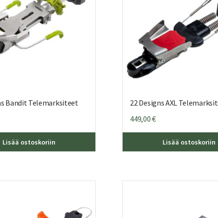
ns Bandit Telemarksiteet
22 Designs AXL Telemarksi
449,00
€
Tällä
Lisää ostoskoriin
Lisää ostoskoriin
tuotteella
on
useampi
muunnelma.
Voit
tehdä
valinnat