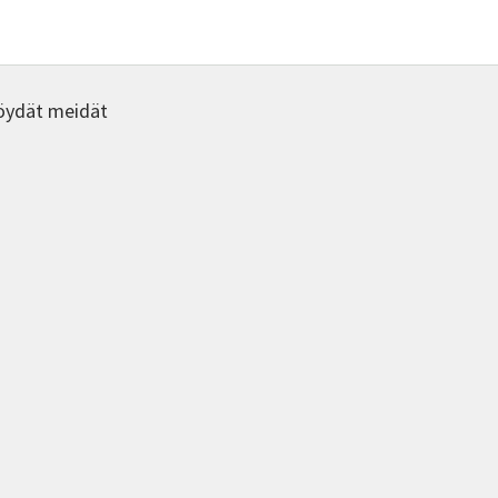
valinnat
tuotteen
sivulla.
öydät meidät