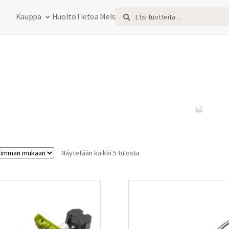
Etsi:
Haku
Kauppa
Huolto
Tietoa Meistä
Sorted
Näytetään kaikki 5 tulosta
by
latest