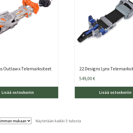
tuotteen
sivulla.
ns Outlaw x Telemarksiteet
22 Designs Lynx Telemarksi
549,00
€
Tällä
Lisää ostoskoriin
Lisää ostoskoriin
tuotteella
on
useampi
muunnelma.
Sorted
Näytetään kaikki 5 tulosta
Voit
by
tehdä