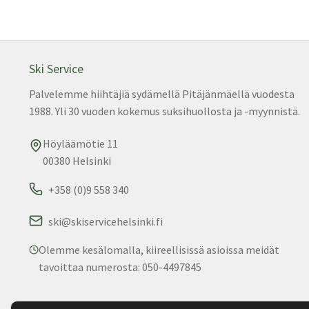
Ski Service
Palvelemme hiihtäjiä sydämellä Pitäjänmäellä vuodesta
1988. Yli 30 vuoden kokemus suksihuollosta ja -myynnistä.
Höyläämötie 11
00380 Helsinki
+358 (0)9 558 340
ski@skiservicehelsinki.fi
Olemme kesälomalla, kiireellisissä asioissa meidät
tavoittaa numerosta: 050-4497845