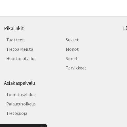
latest
valinnat
tuotteen
sivulla.
Pikalinkit
L
Tuotteet
Sukset
Tietoa Meistä
Monot
Huoltopalvelut
Siteet
Tarvikkeet
Asiakaspalvelu
Toimitusehdot
Palautusoikeus
Tietosuoja
Sulje evästebanneri