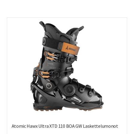
on
us
mu
Voi
teh
val
tuo
sivu
Atomic Hawx Ultra XTD 110 BOA GW Laskettelumonot