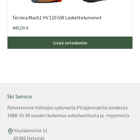
Tecnica Mach1 HV 110 GW Laskettelumonot
449,00
€
Täl
Lisää ostoskoriin
tuo
on
us
mu
Voi
teh
val
Ski Service
tuo
Palvelemme hiihtäjiä sydämellä Pitäjänmäellä vuodesta
sivu
1988. Yli 30 vuoden kokemus suksihuollosta ja -myynnistä.
Höyläämötie 11
00380 Helsinki