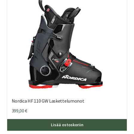
Nordica HF 110 GW Laskettelumonot
399,00
€
Täl
Lisää ostoskoriin
tuo