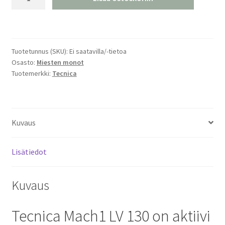
Mach1
LV
130
GW
Tuotetunnus (SKU):
Ei saatavilla/-tietoa
Laskettelumonot
Osasto:
Miesten monot
määrä
Tuotemerkki:
Tecnica
Kuvaus
Lisätiedot
Kuvaus
Tecnica Mach1 LV 130 on aktiivi