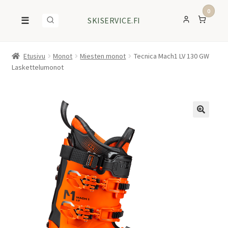
0
☰
SKISERVICE.FI
Etusivu
Monot
Miesten monot
Tecnica Mach1 LV 130 GW
Laskettelumonot