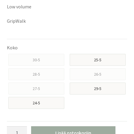
Low volume
GripWalk
Koko
30-5
25-5
28-5
26-5
27-5
29-5
24-5
Tecnica
Lisää ostoskoriin