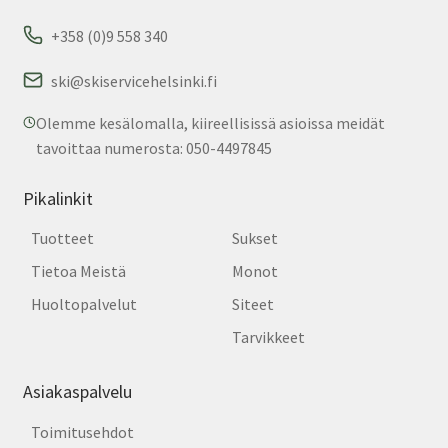
+358 (0)9 558 340
ski@skiservicehelsinki.fi
Olemme kesälomalla, kiireellisissä asioissa meidät
tavoittaa numerosta: 050-4497845
Pikalinkit
Tuotteet
Sukset
Tietoa Meistä
Monot
Huoltopalvelut
Siteet
Tarvikkeet
Asiakaspalvelu
Toimitusehdot