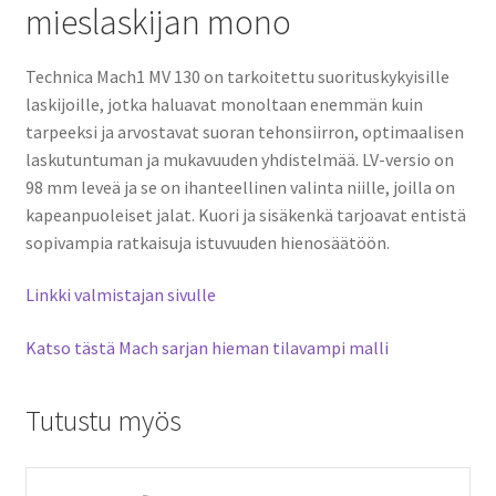
mieslaskijan mono
Technica Mach1 MV 130 on tarkoitettu suorituskykyisille
laskijoille, jotka haluavat monoltaan enemmän kuin
tarpeeksi ja arvostavat suoran tehonsiirron, optimaalisen
laskutuntuman ja mukavuuden yhdistelmää. LV-versio on
98 mm leveä ja se on ihanteellinen valinta niille, joilla on
kapeanpuoleiset jalat. Kuori ja sisäkenkä tarjoavat entistä
sopivampia ratkaisuja istuvuuden hienosäätöön.
Linkki valmistajan sivulle
Katso tästä Mach sarjan hieman tilavampi malli
Tutustu myös