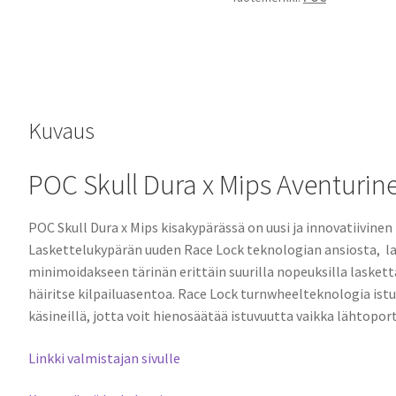
Matt
määrä
Kuvaus
POC Skull Dura x Mips Aventurine
POC Skull Dura x Mips kisa
kypärässä on uusi ja innovatiivinen 
Laskettelukypärän uuden Race Lock teknologian ansiosta,
la
minimoidakseen tärinän erittäin suurilla nopeuksilla laskett
häiritse kilpailuasentoa. Race Lock turnwheelteknologia istu
käsineillä, jotta voit hienosäätää istuvuutta vaikka lähtoport
Linkki valmistajan sivulle