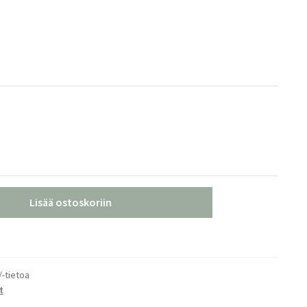
Lisää ostoskoriin
/-tietoa
t