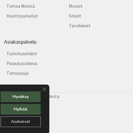
Tietoa Meistä
Monot
Huoltopalvelut
Siteet
Tarvikkeet
Asiakaspalvelu
Toimitusehdot
Palautusoikeus
Tietosuoja
Sulje evästebanneri
e Helsingin hiihtäjiä vuodesta
Hyväksy
Hylkää
Asetukset