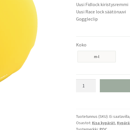
Uusi Fidlock kiristysremmi
Uusi Race lock säätöruuvi
Goggleclip
Koko
m-l
POC
Skull
Dura
x
Mips
Tuotetunnus (SKU):
Ei saatavilla
Aventurine
Osastot:
Kisa kypärät
,
Kypärä
Yellow
Tuotemerkki:
POC