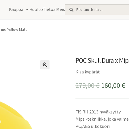
Etsi:
Haku
Kauppa
Huolto
Tietoa Meistä
rine Yellow Matt
POC Skull Dura x Mip
Kisa kypärät
Alkuperä
N
279,00
€
160,00
€
hinta
h
oli:
o
FIS RH 2013 hyväksytty
279,00 €.
1
Mips -tekniikka, joka vaimen
PC/ABS ulkokuori