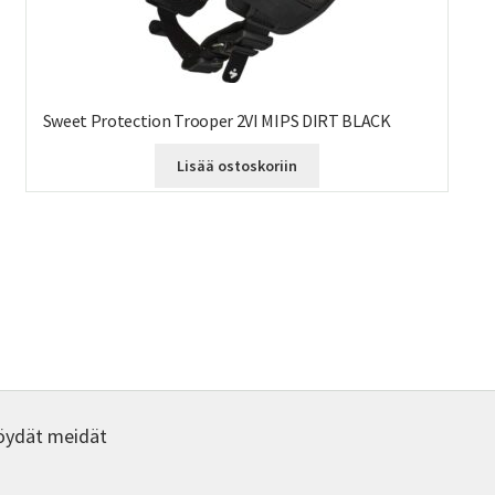
Sweet Protection Trooper 2VI MIPS DIRT BLACK
Lisää ostoskoriin
eella
mpi
nelma.
ä
nat
een
a.
öydät meidät