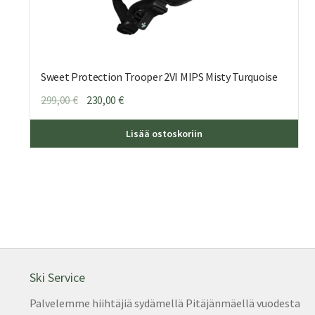
Sweet Protection Trooper 2VI MIPS Misty Turquoise
Alkuperäinen
Nykyinen
299,00
€
230,00
€
hinta
hinta
Täll
oli:
on:
Lisää ostoskoriin
tuot
299,00 €.
230,00 €.
on
use
muu
Voit
teh
vali
tuo
sivu
Ski Service
Palvelemme hiihtäjiä sydämellä Pitäjänmäellä vuodesta