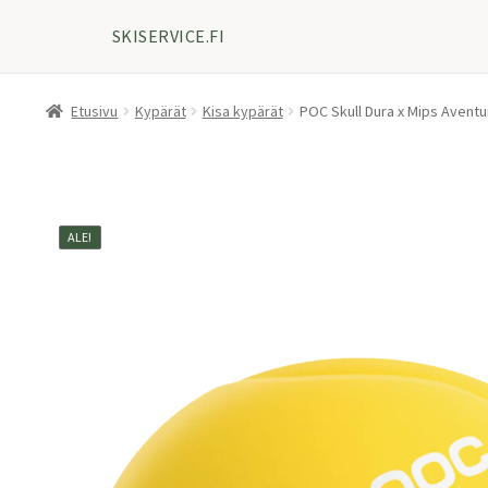
SKISERVICE.FI
Etusivu
Kypärät
Kisa kypärät
POC Skull Dura x Mips Aventu
ALE!