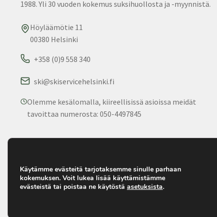
1988. Yli 30 vuoden kokemus suksihuollosta ja -myynnistä.
Höyläämötie 11
00380 Helsinki
+358 (0)9 558 340
ski@skiservicehelsinki.fi
Olemme kesälomalla, kiireellisissä asioissa meidät
tavoittaa numerosta: 050-4497845
© 2025 Ski Service. Kaikki oikeudet pidätetään. • Palvelemm
1988.
Käytämme evästeitä tarjotaksemme sinulle parhaan
kokemuksen. Voit lukea lisää käyttämistämme
evästeistä tai poistaa ne käytöstä
asetuksista
.