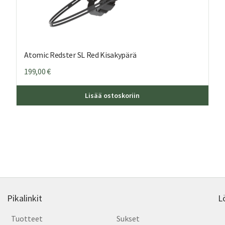
Atomic Redster SL Red Kisakypärä
199,00
€
ä
Tällä
Lisää ostoskoriin
teella
tuott
on
ampi
usea
nnelma.
muun
Voit
dä
tehd
nnat
valin
tteen
tuott
lla.
sivull
Pikalinkit
L
Tuotteet
Sukset