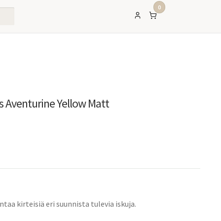
0
s Aventurine Yellow Matt
inen
ykyinen
inta
n:
60,00 €.
taa kirteisiä eri suunnista tulevia iskuja.