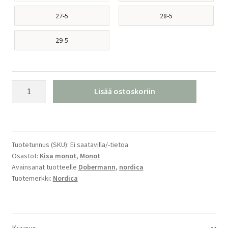
27-5
28-5
29-5
Nordica
Lisää ostoskoriin
Dobermann
5
S
määrä
Tuotetunnus (SKU):
Ei saatavilla/-tietoa
Osastot:
Kisa monot
,
Monot
Avainsanat tuotteelle
Dobermann
,
nordica
Tuotemerkki:
Nordica