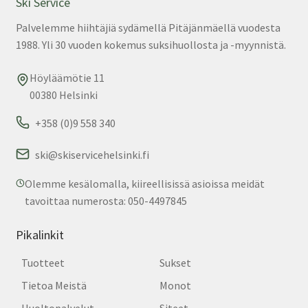
Ski Service
tuo
Palvelemme hiihtäjiä sydämellä Pitäjänmäellä vuodesta
sivu
1988. Yli 30 vuoden kokemus suksihuollosta ja -myynnistä.
Höyläämötie 11
00380 Helsinki
+358 (0)9 558 340
ski@skiservicehelsinki.fi
Olemme kesälomalla, kiireellisissä asioissa meidät
tavoittaa numerosta: 050-4497845
Pikalinkit
Tuotteet
Sukset
Tietoa Meistä
Monot