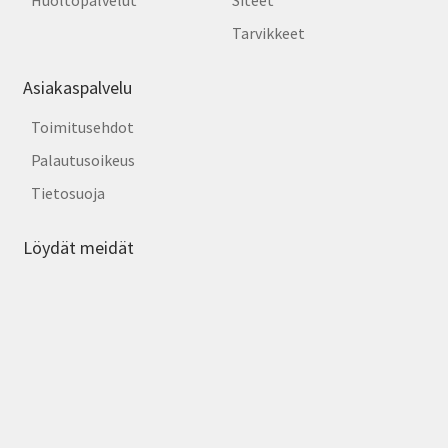
Huoltopalvelut
Siteet
Tarvikkeet
Asiakaspalvelu
Toimitusehdot
Palautusoikeus
Tietosuoja
Löydät meidät