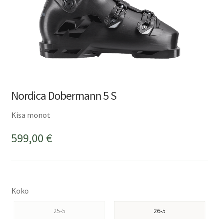
Nordica Dobermann 5 S
Kisa monot
599,00
€
Koko
25-5
26-5