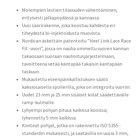
Molempien lestien tilavuuden vähentäminen,
erityisesti jalkapöydässä ja kannassa.
Uusi säärirakenne, joka koostuu kahdesta eri
tiheydestä bi-injektoidusta muovista.
Nordican äskettäin patentoitu ”Heel Link Lace Race
Fit -vuori”, jossa on nauha ommeltu vuoren kannan
takaosaan suoraan nauhoitusjärjestelmään,
tavoitteena vetää kantapää takaisin kantapään
taskuun.
Mukautettu eteenpäinkallistuksen säätö
kaksiosaisella spoilerilla, joka on integroitu vuoriin.
Uudet 23 mm ja 25 mm sisäiset kiilat säädettävälle
ramp-kulmalle.
Lyhyempi pohjan pituus kaikissa kooissa;
lyhennetty 5 mm kaikissa.
Kiinteät pohjat, jotka on rakennettu ISO 5355 -
standardin mukaisesti, ja saatavilla on uusia 3 mm,