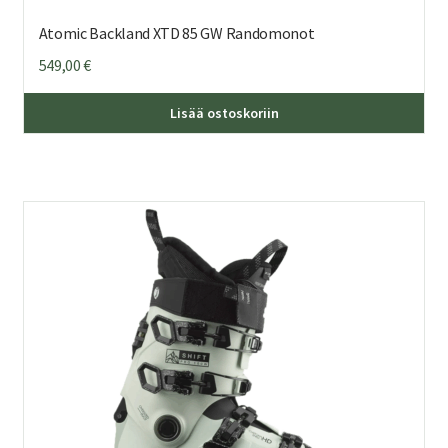
Atomic Backland XTD 85 GW Randomonot
549,00
€
Täl
Lisää ostoskoriin
tuo
on
us
mu
Voi
teh
val
tuo
sivu