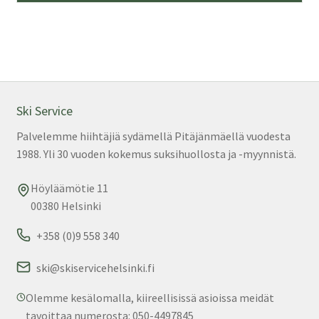
on
us
mu
Voi
teh
val
Ski Service
tuo
Palvelemme hiihtäjiä sydämellä Pitäjänmäellä vuodesta
sivu
1988. Yli 30 vuoden kokemus suksihuollosta ja -myynnistä.
Höyläämötie 11
00380 Helsinki
+358 (0)9 558 340
ski@skiservicehelsinki.fi
Olemme kesälomalla, kiireellisissä asioissa meidät
tavoittaa numerosta: 050-4497845