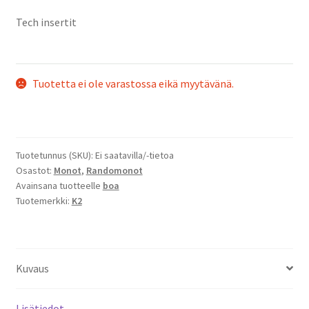
Tech insertit
Tuotetta ei ole varastossa eikä myytävänä.
Tuotetunnus (SKU):
Ei saatavilla/-tietoa
Osastot:
Monot
,
Randomonot
Avainsana tuotteelle
boa
Tuotemerkki:
K2
Kuvaus
Lisätiedot