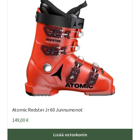
Voi
teh
val
tuo
sivu
Atomic Redster Jr 60 Junnumonot
149,00
€
Täl
Lisää ostoskoriin
tuo