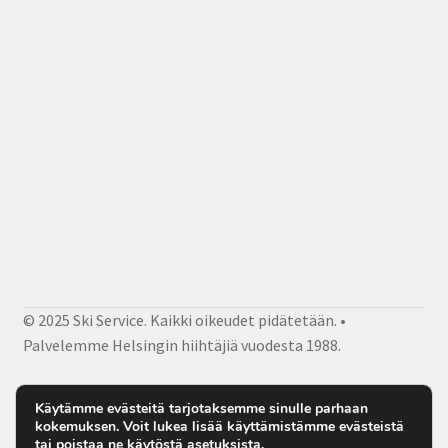
© 2025 Ski Service. Kaikki oikeudet pidätetään. •
Palvelemme Helsingin hiihtäjiä vuodesta 1988.
Facebook
Instagram
Sähköposti
Käytämme evästeitä tarjotaksemme sinulle parhaan
kokemuksen. Voit lukea lisää käyttämistämme evästeistä
tai poistaa ne käytöstä
asetuksista
.