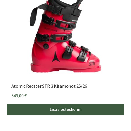
Atomic Redster STR 3 Kisamonot 25/26
549,00
€
Täl
Lisää ostoskoriin
tuo
on
us