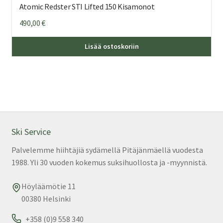
Atomic Redster STI Lifted 150 Kisamonot
490,00
€
Täl
Lisää ostoskoriin
tuo
on
us
mu
Voi
teh
val
Ski Service
tuo
Palvelemme hiihtäjiä sydämellä Pitäjänmäellä vuodesta
sivu
1988. Yli 30 vuoden kokemus suksihuollosta ja -myynnistä.
Höyläämötie 11
00380 Helsinki
+358 (0)9 558 340