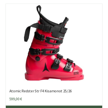
mu
Voi
teh
val
tuo
sivu
Atomic Redster Str F4 Kisamonot 25/26
599,00
€