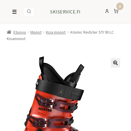
0
☰
SKISERVICE.FI
Etusivu
Monot
Kisa monot
Atomic Redster STI 90 LC
Kisamonot