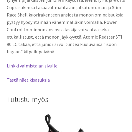
lyhyempijalkaisten juniorien käytössä. Memory Fit ja World
Cup sisäkenkä takaavat mahtavan jalkatuntuman ja Slim
Race Shell kuorirakenteen ansiosta monon ominaisuuksia
pystyy hyödyntämään vähemmälläkin voimalla. Power
Control toiminnon ansiosta laskija voi säätää sekä
etukallistust, että monon jäykkyyttä. Atomic Redster STI
90 LC takaa, että juniorisi voi tuntea kuuluvansa ”isoon
liigaan” kilpailupäivänä.
Linkki valmistajan sivulle
Tästä näet kisasuksia
Tutustu myös