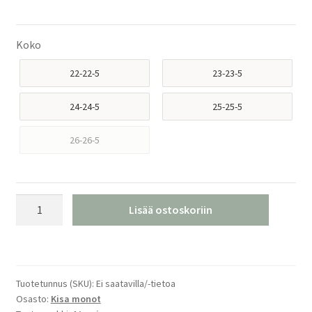
Koko
22-22-5
23-23-5
24-24-5
25-25-5
26-26-5
Atomic
Lisää ostoskoriin
Redster
STI
90
LC
Tuotetunnus (SKU):
Ei saatavilla/-tietoa
Kisamonot
Osasto:
Kisa monot
määrä