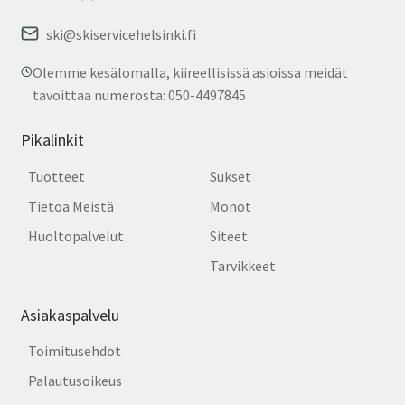
ski@skiservicehelsinki.fi
Olemme kesälomalla, kiireellisissä asioissa meidät
tavoittaa numerosta: 050-4497845
Pikalinkit
Tuotteet
Sukset
Tietoa Meistä
Monot
Huoltopalvelut
Siteet
Tarvikkeet
Asiakaspalvelu
Toimitusehdot
Palautusoikeus