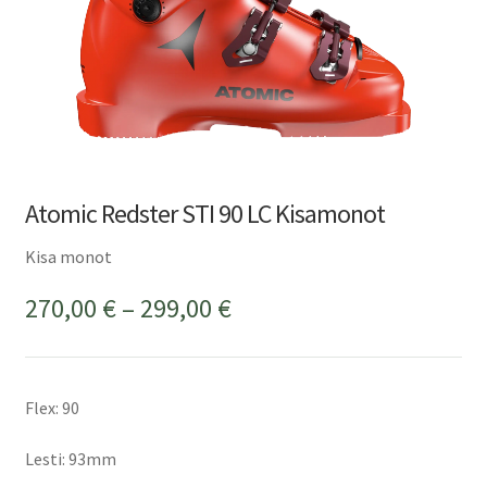
Atomic Redster STI 90 LC Kisamonot
Kisa monot
Hintaluokka:
270,00
€
–
299,00
€
270,00 €
-
Flex: 90
299,00 €
Lesti: 93mm