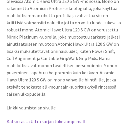
olevassa Atomic Hawx Ultra 120 S GW -monossa. Mono on
rakennettu Atomicin Prolite-teknologialla, joka käyttää
mahdollisimman ohutta profiilia ja vahvistaa sitten
kriittisiä voimansiirtoalueita jotta on voitu luoda tukeva ja
robusti mono. Atomic Hawx Ultra 120 S GW on varustettu
Mimic Platinum -vuorella, joka muotoutuu tarkasti jalkasi
ainutlaatuiseen muotoon.Atomic Hawx Ultra 120 S GW on
lisäksi mukautettavat ominaisuudet, kuten Power Shift,
Cuff Alignment ja Cantable GripWalk Grip Pads. Nämä
mahdollistavat monon täydellisen personoinnin. Monon
pukeminen tapahtuu helpommin kuin koskaan. Atomic
Hawx Ultra 120 S GW on mono vahvoille hiihtäjille, jotka
etsivät tehokasta all-mountain-suorituskykyä rinteessä
tai sen ulkopuolella.
Linkki valmistajan sivulle
Katso tästä Ultra sarjan tukevampi malli