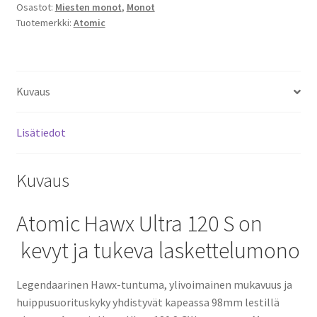
Osastot:
Miesten monot
,
Monot
Laskettelumonot
Tuotemerkki:
Atomic
24/25
määrä
Kuvaus
Lisätiedot
Kuvaus
Atomic Hawx Ultra 120 S on
kevyt ja tukeva laskettelumono
Legendaarinen Hawx-tuntuma, ylivoimainen mukavuus ja
huippusuorituskyky yhdistyvät kapeassa 98mm lestillä