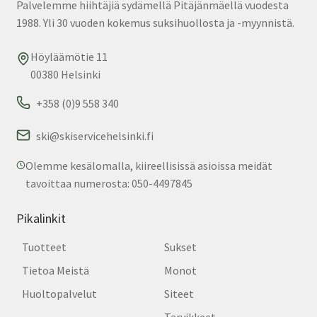
Palvelemme hiihtäjiä sydämellä Pitäjänmäellä vuodesta
sivu
1988. Yli 30 vuoden kokemus suksihuollosta ja -myynnistä.
Höyläämötie 11
00380 Helsinki
+358 (0)9 558 340
ski@skiservicehelsinki.fi
Olemme kesälomalla, kiireellisissä asioissa meidät
tavoittaa numerosta: 050-4497845
Pikalinkit
Tuotteet
Sukset
Tietoa Meistä
Monot
Huoltopalvelut
Siteet