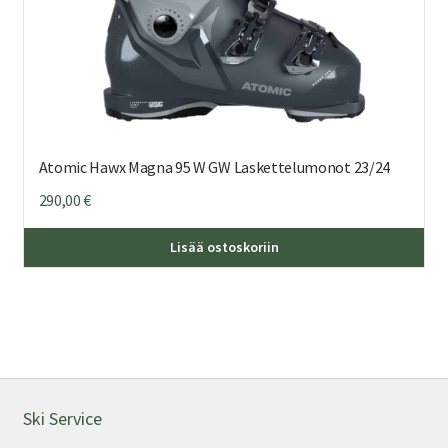
Atomic Hawx Magna 95 W GW Laskettelumonot 23/24
290,00
€
Täl
Lisää ostoskoriin
tuo
on
us
mu
Voi
teh
val
Ski Service
tuo