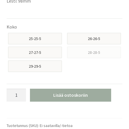
Lesti: 98mm
Koko
25-25-5
26-26-5
27-27-5
28-28-5
29-29-5
Atomic
Lisää ostoskoriin
Hawx
Ultra
120
S
Tuotetunnus (SKU):
Ei saatavilla/-tietoa
GW