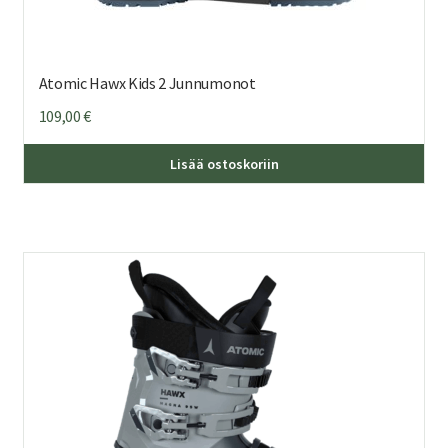
Atomic Hawx Kids 2 Junnumonot
109,00
€
Täl
Lisää ostoskoriin
tuo
on
us
mu
Voi
teh
val
tuo
sivu