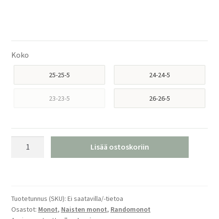
Koko
25-25-5
24-24-5
23-23-5
26-26-5
Atomic
Lisää ostoskoriin
Backland
XTD
85
GW
Tuotetunnus (SKU):
Ei saatavilla/-tietoa
Randomonot
Osastot:
Monot
,
Naisten monot
,
Randomonot
määrä