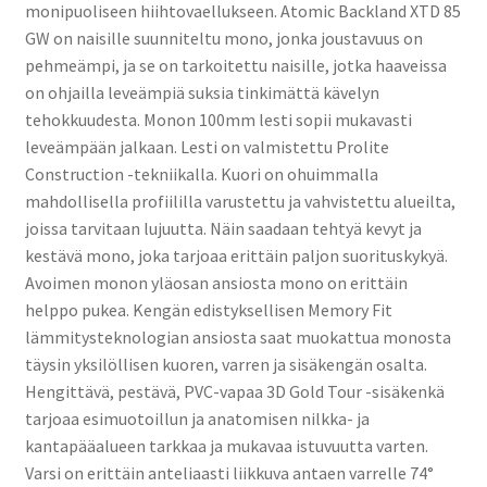
monipuoliseen hiihtovaellukseen. Atomic Backland XTD 85
GW on naisille suunniteltu mono, jonka joustavuus on
pehmeämpi, ja se on tarkoitettu naisille, jotka haaveissa
on ohjailla leveämpiä suksia tinkimättä kävelyn
tehokkuudesta. Monon 100mm lesti sopii mukavasti
leveämpään jalkaan. Lesti on valmistettu Prolite
Construction -tekniikalla. Kuori on ohuimmalla
mahdollisella profiililla varustettu ja vahvistettu alueilta,
joissa tarvitaan lujuutta. Näin saadaan tehtyä kevyt ja
kestävä mono, joka tarjoaa erittäin paljon suorituskykyä.
Avoimen monon yläosan ansiosta mono on erittäin
helppo pukea. Kengän edistyksellisen Memory Fit
lämmitysteknologian ansiosta saat muokattua monosta
täysin yksilöllisen kuoren, varren ja sisäkengän osalta.
Hengittävä, pestävä, PVC-vapaa 3D Gold Tour -sisäkenkä
tarjoaa esimuotoillun ja anatomisen nilkka- ja
kantapääalueen tarkkaa ja mukavaa istuvuutta varten.
Varsi on erittäin anteliaasti liikkuva antaen varrelle 74°