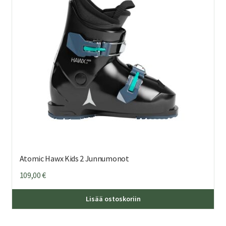
teh
val
tuo
sivu
Atomic Hawx Kids 2 Junnumonot
109,00
€
Täl
Lisää ostoskoriin
tuo
on