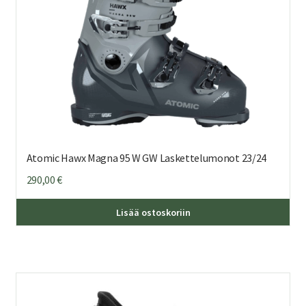
Atomic Hawx Magna 95 W GW Laskettelumonot 23/24
290,00
€
Täl
Lisää ostoskoriin
tuo
on
us
mu
Voi