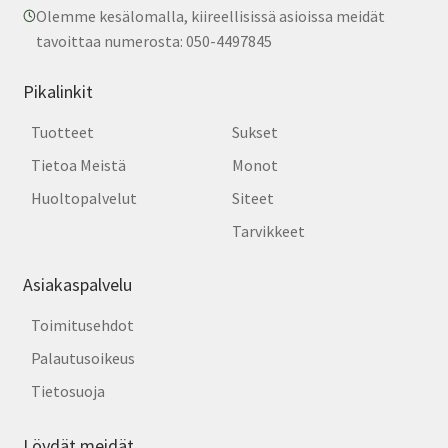
Olemme kesälomalla, kiireellisissä asioissa meidät
tavoittaa numerosta: 050-4497845
Pikalinkit
Tuotteet
Sukset
Tietoa Meistä
Monot
Huoltopalvelut
Siteet
Tarvikkeet
Asiakaspalvelu
Toimitusehdot
Palautusoikeus
Tietosuoja
Löydät meidät