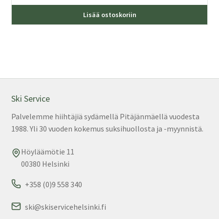
hinta
hinta
Täl
oli:
on:
Lisää ostoskoriin
tuo
799,00 €.
599,00 €.
on
us
mu
Voi
teh
val
Ski Service
tuo
Palvelemme hiihtäjiä sydämellä Pitäjänmäellä vuodesta
sivu
1988. Yli 30 vuoden kokemus suksihuollosta ja -myynnistä.
Höyläämötie 11
00380 Helsinki
+358 (0)9 558 340
ski@skiservicehelsinki.fi