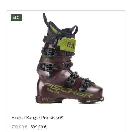
us
mu
ALE!
Voi
teh
val
tuo
sivu
Fischer Ranger Pro 130 GW
Alkuperäinen
Nykyinen
799,00
€
599,00
€