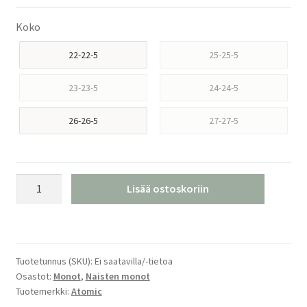
Koko
22-22-5
25-25-5
23-23-5
24-24-5
26-26-5
27-27-5
Atomic
Lisää ostoskoriin
Hawx
Prime
95
W
Tuotetunnus (SKU):
Ei saatavilla/-tietoa
Laskettelumonot
Osastot:
Monot
,
Naisten monot
määrä
Tuotemerkki:
Atomic