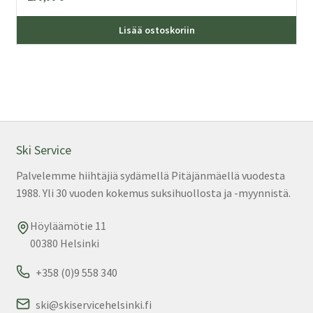
Täl
Lisää ostoskoriin
tuo
on
us
mu
Voi
teh
val
Ski Service
tuo
Palvelemme hiihtäjiä sydämellä Pitäjänmäellä vuodesta
sivu
1988. Yli 30 vuoden kokemus suksihuollosta ja -myynnistä.
Höyläämötie 11
00380 Helsinki
+358 (0)9 558 340
ski@skiservicehelsinki.fi