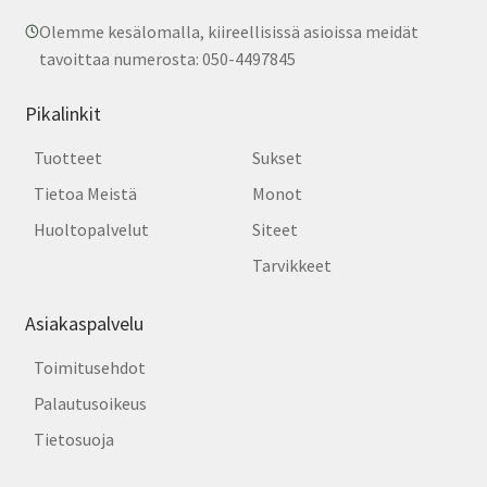
Olemme kesälomalla, kiireellisissä asioissa meidät
tavoittaa numerosta: 050-4497845
Pikalinkit
Tuotteet
Sukset
Tietoa Meistä
Monot
Huoltopalvelut
Siteet
Tarvikkeet
Asiakaspalvelu
Toimitusehdot
Palautusoikeus
Tietosuoja