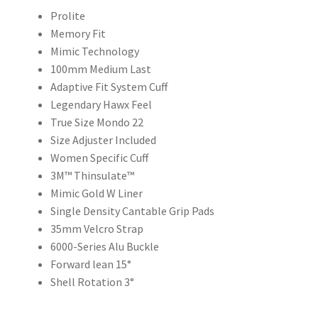
Prolite
Memory Fit
Mimic Technology
100mm Medium Last
Adaptive Fit System Cuff
Legendary Hawx Feel
True Size Mondo 22
Size Adjuster Included
Women Specific Cuff
3M™ Thinsulate™
Mimic Gold W Liner
Single Density Cantable Grip Pads
35mm Velcro Strap
6000-Series Alu Buckle
Forward lean 15°
Shell Rotation 3°