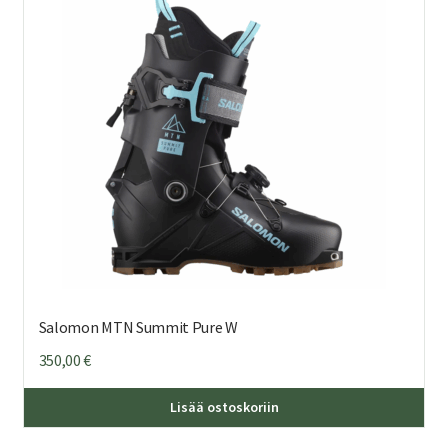
teh
val
tuo
sivu
Salomon MTN Summit Pure W
350,00
€
Täl
Lisää ostoskoriin
tuo