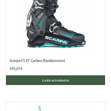
Scarpa F1 XT Carbon Randomonot
599,00
€
Täl
Lisää ostoskoriin
tuo
on
us
mu
Voi