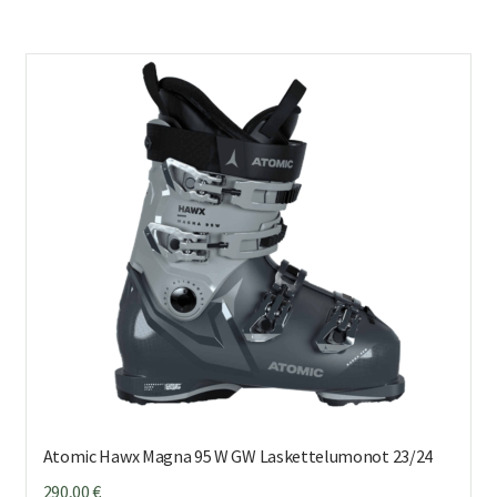
on
us
mu
Voi
teh
val
tuo
sivu
Atomic Hawx Magna 95 W GW Laskettelumonot 23/24
290,00
€