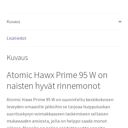
Kuvaus
Lisätiedot
Kuvaus
Atomic Hawx Prime 95 W on
naisten hyvät rinnemonot
Atomic Hawx Prime 95 W on suunniteltu keskikokoisen
leveyden omaaville jalkoihin se tarjoaa huippuluokan
suorituskyvyn voimakkaaseen laskemiseen sellaisen
mukavuuden ansiosta, jolla on helppo saada monot
jalkaan. Monolla on paljon säädettävyyttä ennalta