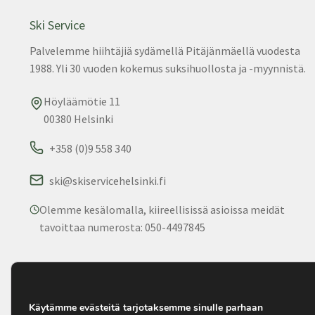
Ski Service
Palvelemme hiihtäjiä sydämellä Pitäjänmäellä vuodesta
1988. Yli 30 vuoden kokemus suksihuollosta ja -myynnistä.
Höyläämötie 11
00380 Helsinki
+358 (0)9 558 340
ski@skiservicehelsinki.fi
Olemme kesälomalla, kiireellisissä asioissa meidät
tavoittaa numerosta: 050-4497845
© 2025 Ski Service. Kaikki oikeudet pidätetään. • Palvelemm
1988.
Käytämme evästeitä tarjotaksemme sinulle parhaan