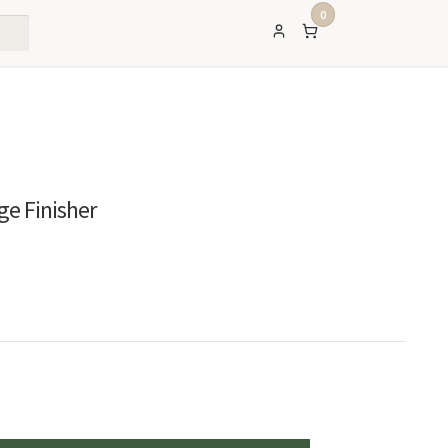
0
e Finisher