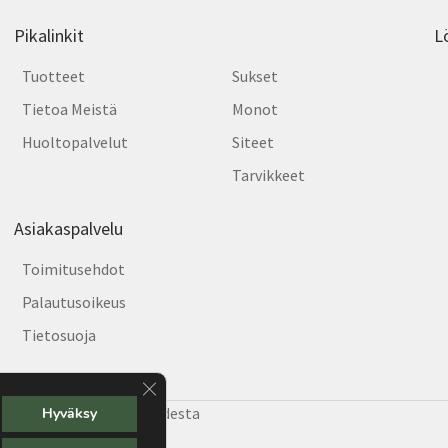
Pikalinkit
L
Tuotteet
Sukset
Tietoa Meistä
Monot
Huoltopalvelut
Siteet
Tarvikkeet
Asiakaspalvelu
Toimitusehdot
Palautusoikeus
Tietosuoja
Sulje evästebanneri
e Helsingin hiihtäjiä vuodesta
Hyväksy