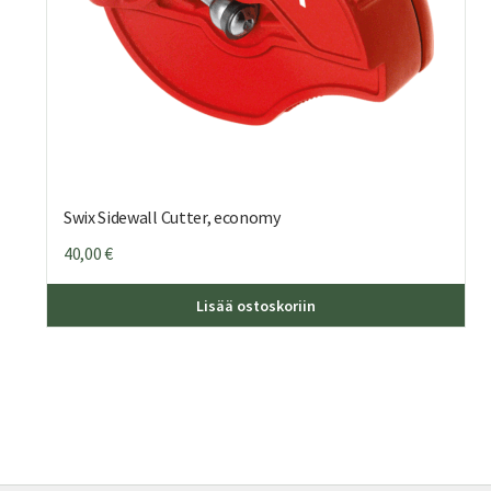
Swix Sidewall Cutter, economy
40,00
€
Lisää ostoskoriin