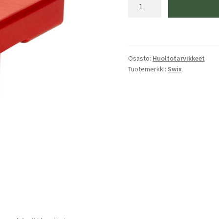
Swix
WC
Ceramic
Edge
Finisher
Osasto:
Huoltotarvikkeet
määrä
Tuotemerkki:
Swix