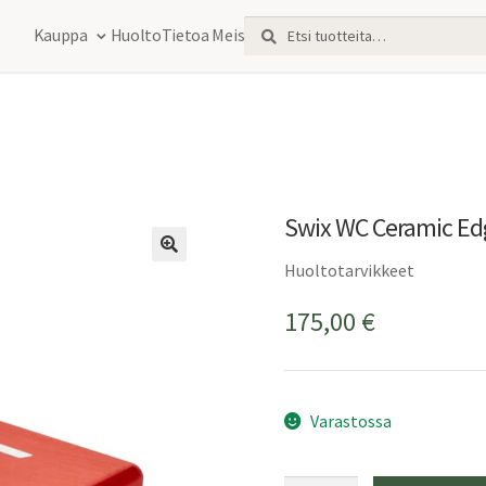
Etsi:
Haku
Kauppa
Huolto
Tietoa Meistä
Swix WC Ceramic Edg
Huoltotarvikkeet
175,00
€
Varastossa