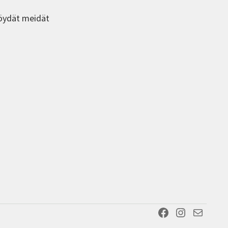
öydät meidät
Facebook
Instagram
Sähköposti