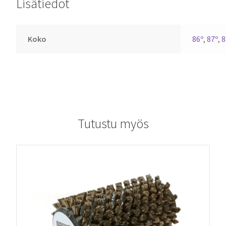
Lisätiedot
Koko
86º
,
87º
,
8
Tutustu myös